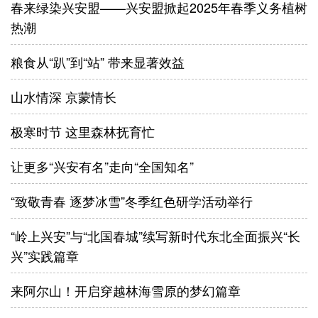
春来绿染兴安盟——兴安盟掀起2025年春季义务植树
热潮
粮食从“趴”到“站” 带来显著效益
山水情深 京蒙情长
极寒时节 这里森林抚育忙
让更多“兴安有名”走向“全国知名”
“致敬青春 逐梦冰雪”冬季红色研学活动举行
“岭上兴安”与“北国春城”续写新时代东北全面振兴“长
兴”实践篇章
来阿尔山！开启穿越林海雪原的梦幻篇章