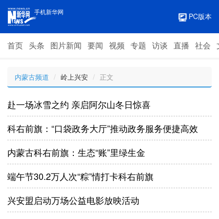
手机新华网
PC版本
首页
头条
图片新闻
要闻
视频
专题
访谈
直播
社会
内蒙古频道
/
岭上兴安
/
正文
赴一场冰雪之约 亲启阿尔山冬日惊喜
科右前旗：“口袋政务大厅”推动政务服务便捷高效
内蒙古科右前旗：生态“账”里绿生金
端午节30.2万人次“粽”情打卡科右前旗
兴安盟启动万场公益电影放映活动