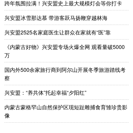
跨年氛围拉满！兴安盟史上最大规模灯会等你打卡
兴安盟冰雪那达慕 带游客跃马扬鞭穿越林海
兴安盟2525名家庭医生让群众在家就有“医”靠
《内蒙古好物》兴安盟专场火爆全网 观看量破5000
万
国内外500余家旅行商到阿尔山开展冬季旅游踏线考
察
兴安盟：“养共体”托起幸福“夕阳红”
内蒙古蒙格罕山自然保护区现短趾雕捕食育雏珍贵影
像