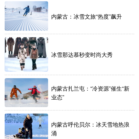
内蒙古：冰雪文旅“热度”飙升
冰雪那达慕秒变时尚大秀
内蒙古扎兰屯：“冷资源”催生“新
业态”
内蒙古呼伦贝尔：冰天雪地热浪
涌