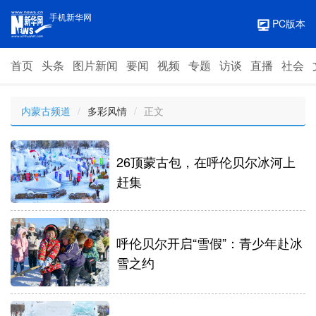
手机新华网
PC版本
首页
头条
图片新闻
要闻
视频
专题
访谈
直播
社会
内蒙古频道
/
多彩风情
/
正文
26顶蒙古包，在呼伦贝尔冰河上
赶集
呼伦贝尔开启“雪假”：青少年赴冰
雪之约