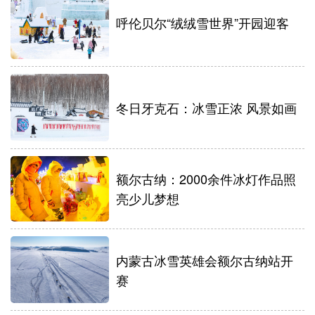
呼伦贝尔“绒绒雪世界”开园迎客
冬日牙克石：冰雪正浓 风景如画
额尔古纳：2000余件冰灯作品照
亮少儿梦想
内蒙古冰雪英雄会额尔古纳站开
赛