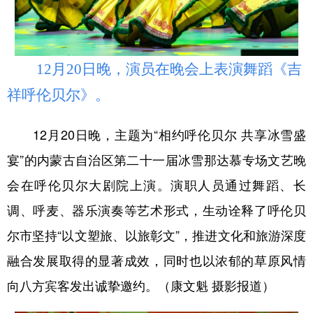
学术中国
乡村振兴
银龄
溯源中国
城市
旅游
能源
会展
12月20日晚，演员在晚会上表演舞蹈《吉
彩票
娱乐
时尚
悦读
祥呼伦贝尔》。
公益
一带一路
亚太网
上市公司
12月20日晚，主题为“相约呼伦贝尔 共享冰雪盛
文化产业
宴”的内蒙古自治区第二十一届冰雪那达慕专场文艺晚
会在呼伦贝尔大剧院上演。演职人员通过舞蹈、长
地方频道
调、呼麦、器乐演奏等艺术形式，生动诠释了呼伦贝
北京
天津
河北
山西
尔市坚持“以文塑旅、以旅彰文”，推进文化和旅游深度
融合发展取得的显著成效，同时也以浓郁的草原风情
辽宁
吉林
上海
江苏
向八方宾客发出诚挚邀约。（康文魁 摄影报道）
浙江
安徽
福建
江西