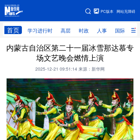
手机版
PC版本
网站无障碍
网站地图
首页
学习进行时
高层
时政
人事
国际
财
内蒙古自治区第二十一届冰雪那达慕专
学习进行时
高层
时政
人事
场文艺晚会燃情上演
国际
财经
网评
港澳
2025-12-21 09:51:14
来源：新华网
台湾
思客智库
全球连线
教育
科技
科创
量子
体育
文化
书画
健康
军事
访谈
视频
图片
政务
法律
中央文件
金融
汽车
食品
人居
信息化
数字经济