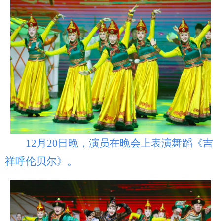
山东
河南
湖北
湖南
广东
广西
海南
重庆
四川
贵州
云南
西藏
陕西
甘肃
青海
宁夏
新疆
内蒙古
黑龙江
多语种频道
12月20日晚，演员在晚会上表演舞蹈《吉
English
Español
Français
عربى
祥呼伦贝尔》。
Русский язык
日本語
한국어
Deutsch
Português