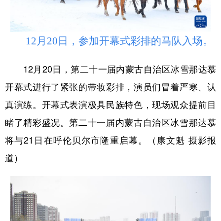
学术中国
乡村振兴
银龄
溯源中国
城市
旅游
能源
会展
12月20日，参加开幕式彩排的马队入场。
彩票
娱乐
时尚
悦读
12月20日，第二十一届内蒙古自治区冰雪那达慕
公益
一带一路
亚太网
上市公司
开幕式进行了紧张的带妆彩排，演员们冒着严寒、认
文化产业
真演练。开幕式表演极具民族特色，现场观众提前目
睹了精彩盛况。第二十一届内蒙古自治区冰雪那达慕
将与21日在呼伦贝尔市隆重启幕。（康文魁 摄影报
地方频道
道）
北京
天津
河北
山西
辽宁
吉林
上海
江苏
浙江
安徽
福建
江西