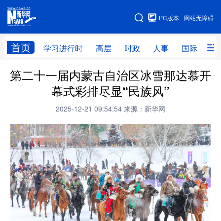
手机版
PC版本
网站无障碍
网站地图
首页
学习进行时
高层
时政
人事
国际
财
第二十一届内蒙古自治区冰雪那达慕开
学习进行时
高层
时政
人事
幕式彩排尽显“民族风”
国际
财经
网评
港澳
2025-12-21 09:54:54
来源：新华网
台湾
思客智库
全球连线
教育
科技
科创
量子
体育
文化
书画
健康
军事
访谈
视频
图片
政务
法律
中央文件
金融
汽车
食品
人居
信息化
数字经济