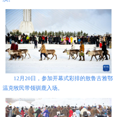
12月20日，参加开幕式彩排的敖鲁古雅鄂
温克牧民带领驯鹿入场。