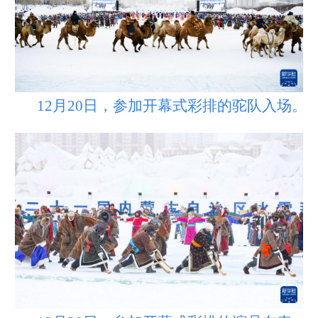
山东
河南
湖北
湖南
广东
广西
海南
重庆
四川
贵州
云南
西藏
陕西
甘肃
青海
宁夏
12月20日，参加开幕式彩排的驼队入场。
新疆
内蒙古
黑龙江
多语种频道
English
Español
Français
عربى
Русский язык
日本語
한국어
Deutsch
Português