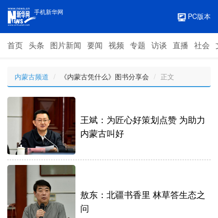
手机新华网
PC版本
首页
头条
图片新闻
要闻
视频
专题
访谈
直播
社会
内蒙古频道
/
《内蒙古凭什么》图书分享会
/
正文
王斌：为匠心好策划点赞 为助力
内蒙古叫好
敖东：北疆书香里 林草答生态之
问