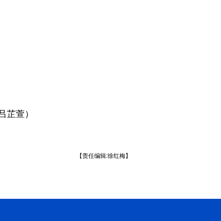
吕芷萱）
【责任编辑:徐红梅】