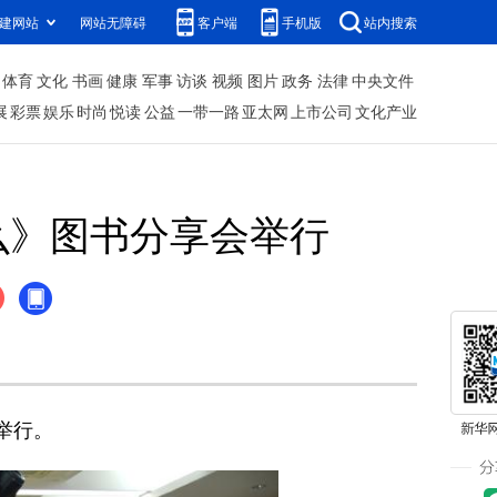
建网站
网站无障碍
客户端
手机版
站内搜索
体育
文化
书画
健康
军事
访谈
视频
图片
政务
法律
中央文件
展
彩票
娱乐
时尚
悦读
公益
一带一路
亚太网
上市公司
文化产业
么》图书分享会举行
举行。