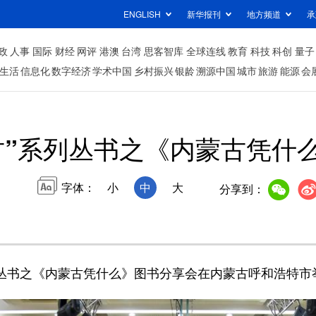
ENGLISH
新华报刊
地方频道
承
政
人事
国际
财经
网评
港澳
台湾
思客智库
全球连线
教育
科技
科创
量子
生活
信息化
数字经济
学术中国
乡村振兴
银龄
溯源中国
城市
旅游
能源
会
古”系列丛书之《内蒙古凭什
字体：
小
中
大
分享到：
列丛书之《内蒙古凭什么》图书分享会在内蒙古呼和浩特市