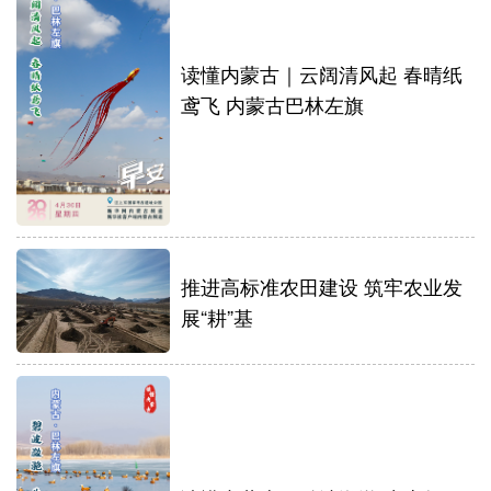
读懂内蒙古｜云阔清风起 春晴纸
鸢飞 内蒙古巴林左旗
推进高标准农田建设 筑牢农业发
展“耕”基