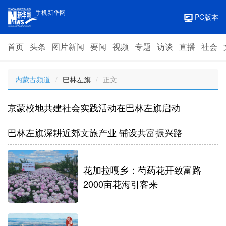
手机新华网
PC版本
首页
头条
图片新闻
要闻
视频
专题
访谈
直播
社会
内蒙古频道
/
巴林左旗
/
正文
京蒙校地共建社会实践活动在巴林左旗启动
巴林左旗深耕近郊文旅产业 铺设共富振兴路
花加拉嘎乡：芍药花开致富路
2000亩花海引客来