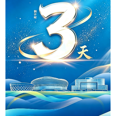
学术中国
乡村振兴
银龄
溯源中国
城市
旅游
能源
会展
彩票
娱乐
时尚
悦读
公益
一带一路
亚太网
上市公司
文化产业
地方频道
北京
天津
河北
山西
辽宁
吉林
上海
江苏
浙江
安徽
福建
江西