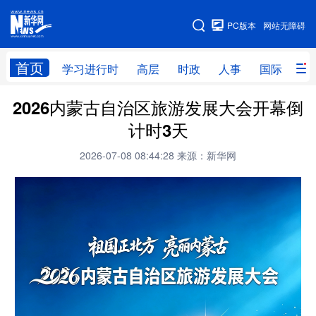
手机版
PC版本
网站无障碍
网站地图
首页
学习进行时
高层
时政
人事
国际
财
2026内蒙古自治区旅游发展大会开幕倒
学习进行时
高层
时政
人事
计时3天
国际
财经
网评
港澳
2026-07-08 08:44:28
来源：新华网
台湾
思客智库
全球连线
教育
科技
科创
量子
体育
文化
书画
健康
军事
访谈
视频
图片
政务
法律
中央文件
金融
汽车
食品
人居
信息化
数字经济