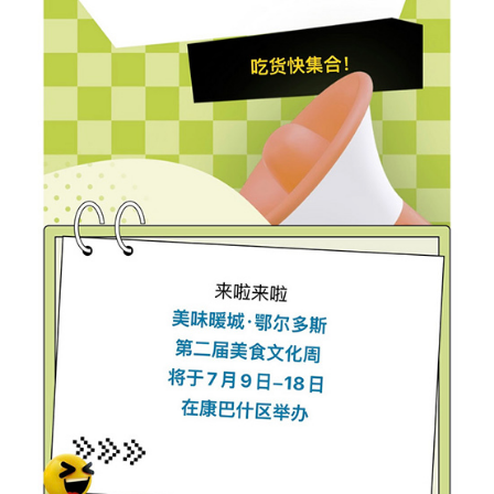
学术中国
乡村振兴
银龄
溯源中国
城市
旅游
能源
会展
彩票
娱乐
时尚
悦读
公益
一带一路
亚太网
上市公司
文化产业
地方频道
北京
天津
河北
山西
辽宁
吉林
上海
江苏
浙江
安徽
福建
江西