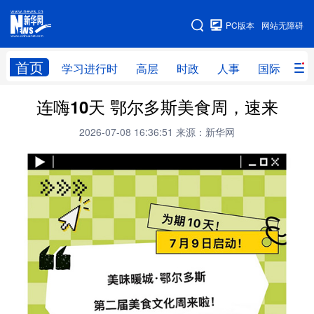
手机版
PC版本
网站无障碍
网站地图
首页
学习进行时
高层
时政
人事
国际
财
连嗨10天 鄂尔多斯美食周，速来
学习进行时
高层
时政
人事
2026-07-08 16:36:51
来源：新华网
国际
财经
网评
港澳
台湾
思客智库
全球连线
教育
科技
科创
量子
体育
文化
书画
健康
军事
访谈
视频
图片
政务
法律
中央文件
金融
汽车
食品
人居
信息化
数字经济