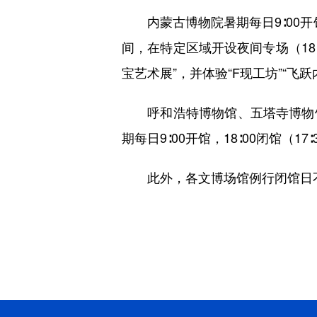
内蒙古博物院暑期每日9∶00开馆，
间，在特定区域开设夜间专场（18∶
宝艺术展”，并体验“F现工坊”“
呼和浩特博物馆、五塔寺博物馆
期每日9∶00开馆，18∶00闭馆（17
此外，各文博场馆例行闭馆日不