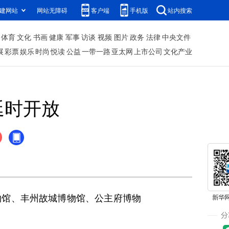
建网站
网站无障碍
客户端
手机版
站内搜索
体育
文化
书画
健康
军事
访谈
视频
图片
政务
法律
中央文件
展
彩票
娱乐
时尚
悦读
公益
一带一路
亚太网
上市公司
文化产业
延时开放
馆、丰州故城博物馆、公主府博物
。