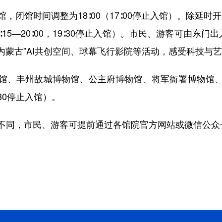
闭馆时间调整为18∶00（17∶00停止入馆）。除延时开
15—20∶00，19∶30停止入馆）。市民、游客可由东门出
飞跃内蒙古”AI共创空间、球幕飞行影院等活动，感受科技与
、丰州故城博物馆、公主府博物馆、将军衙署博物馆、
∶30停止入馆）。
同，市民、游客可提前通过各馆院官方网站或微信公众号