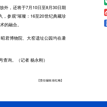
放外，还将于7月10日至8月30日期
入，参观“璀璨：16至20世纪典藏珍
艺术的融合。
昭君博物院、大窑遗址公园均在暑
查询。（记者 杨永刚）
【责任编辑:徐红梅】