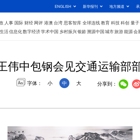
ENGLISH
新华报刊
地方频道
承
政
人事
国际
财经
网评
港澳
台湾
思客智库
全球连线
教育
科技
科创
量子
生活
信息化
数字经济
学术中国
乡村振兴
银龄
溯源中国
城市
旅游
能源
会
王伟中包钢会见交通运输部
字体：
小
中
大
分享到：