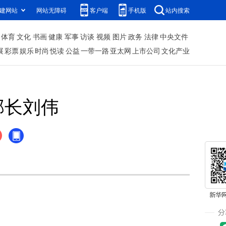
建网站
网站无障碍
客户端
手机版
站内搜索
体育
文化
书画
健康
军事
访谈
视频
图片
政务
法律
中央文件
展
彩票
娱乐
时尚
悦读
公益
一带一路
亚太网
上市公司
文化产业
部长刘伟