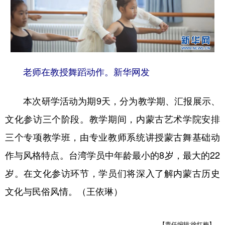
山东
河南
湖北
湖南
广东
广西
海南
重庆
四川
贵州
云南
西藏
陕西
甘肃
青海
宁夏
老师在教授舞蹈动作。新华网发
新疆
内蒙古
黑龙江
本次研学活动为期9天，分为教学期、汇报展示、
文化参访三个阶段。教学期间，内蒙古艺术学院安排
多语种频道
三个专项教学班，由专业教师系统讲授蒙古舞基础动
English
Español
Français
عربى
作与风格特点。台湾学员中年龄最小的8岁，最大的22
Русский язык
日本語
한국어
岁。在文化参访环节，学员们将深入了解内蒙古历史
文化与民俗风情。（王依琳）
Deutsch
Português
【责任编辑:徐红梅】