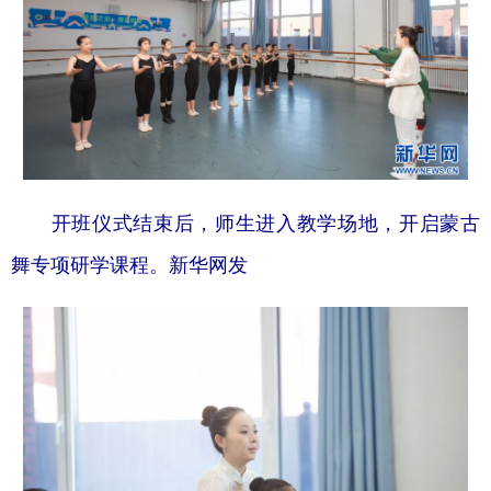
学术中国
乡村振兴
银龄
溯源中国
城市
旅游
能源
会展
彩票
娱乐
时尚
悦读
公益
一带一路
亚太网
上市公司
开班仪式结束后，师生进入教学场地，开启蒙古
文化产业
舞专项研学课程。新华网发
地方频道
北京
天津
河北
山西
辽宁
吉林
上海
江苏
浙江
安徽
福建
江西