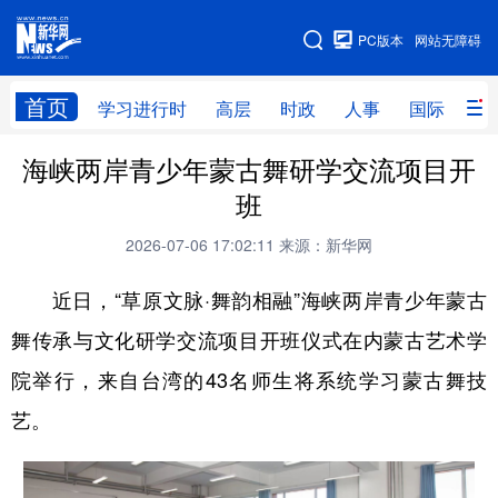
手机版
PC版本
网站无障碍
网站地图
首页
学习进行时
高层
时政
人事
国际
财
海峡两岸青少年蒙古舞研学交流项目开
学习进行时
高层
时政
人事
班
国际
财经
网评
港澳
2026-07-06 17:02:11
来源：新华网
台湾
思客智库
全球连线
教育
近日，“草原文脉·舞韵相融”海峡两岸青少年蒙古
科技
科创
量子
体育
舞传承与文化研学交流项目开班仪式在内蒙古艺术学
文化
书画
健康
军事
院举行，来自台湾的43名师生将系统学习蒙古舞技
访谈
视频
图片
政务
艺。
法律
中央文件
金融
汽车
食品
人居
信息化
数字经济