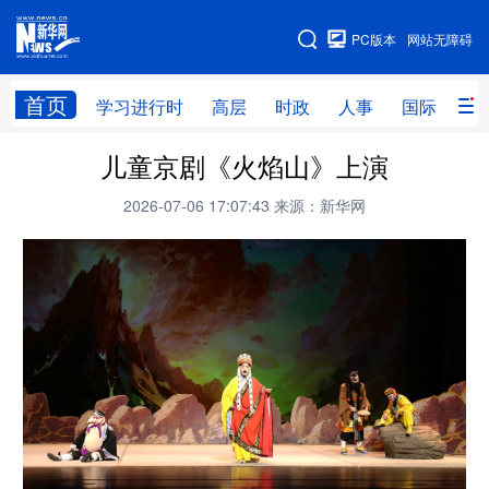
手机版
PC版本
网站无障碍
网站地图
首页
学习进行时
高层
时政
人事
国际
财
儿童京剧《火焰山》上演
学习进行时
高层
时政
人事
2026-07-06 17:07:43
来源：新华网
国际
财经
网评
港澳
台湾
思客智库
全球连线
教育
科技
科创
量子
体育
文化
书画
健康
军事
访谈
视频
图片
政务
法律
中央文件
金融
汽车
食品
人居
信息化
数字经济