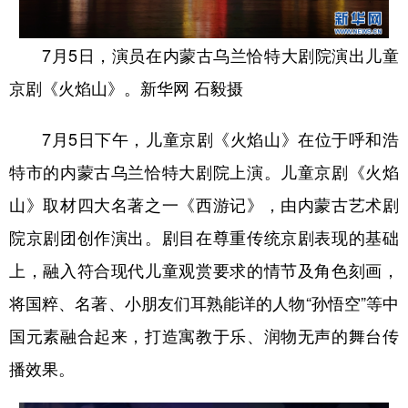
学术中国
乡村振兴
银龄
溯源中国
7月5日，演员在内蒙古乌兰恰特大剧院演出儿童
城市
旅游
能源
会展
京剧《火焰山》。新华网 石毅摄
彩票
娱乐
时尚
悦读
7月5日下午，儿童京剧《火焰山》在位于呼和浩
公益
一带一路
亚太网
上市公司
特市的内蒙古乌兰恰特大剧院上演。儿童京剧《火焰
文化产业
山》取材四大名著之一《西游记》，由内蒙古艺术剧
院京剧团创作演出。剧目在尊重传统京剧表现的基础
地方频道
上，融入符合现代儿童观赏要求的情节及角色刻画，
北京
天津
河北
山西
将国粹、名著、小朋友们耳熟能详的人物“孙悟空”等中
国元素融合起来，打造寓教于乐、润物无声的舞台传
辽宁
吉林
上海
江苏
播效果。
浙江
安徽
福建
江西