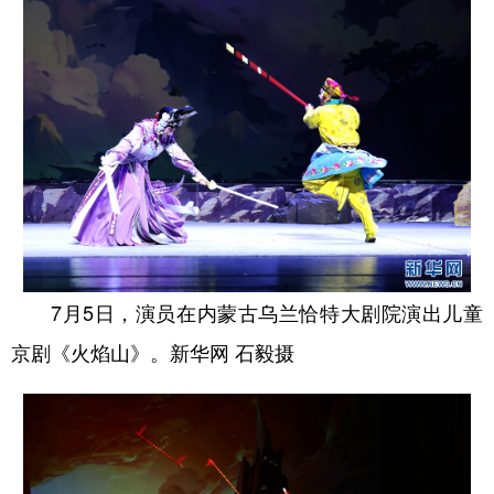
山东
河南
湖北
湖南
广东
广西
海南
重庆
四川
贵州
云南
西藏
陕西
甘肃
青海
宁夏
新疆
内蒙古
黑龙江
多语种频道
7月5日，演员在内蒙古乌兰恰特大剧院演出儿童
English
Español
Français
عربى
京剧《火焰山》。新华网 石毅摄
Русский язык
日本語
한국어
Deutsch
Português