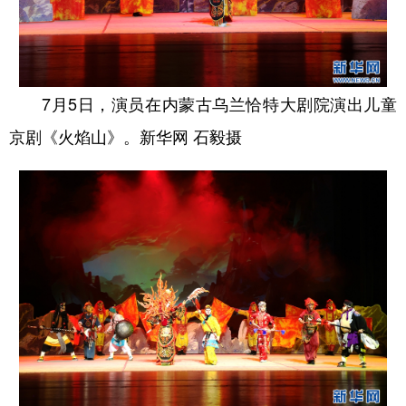
7月5日，演员在内蒙古乌兰恰特大剧院演出儿童
京剧《火焰山》。新华网 石毅摄