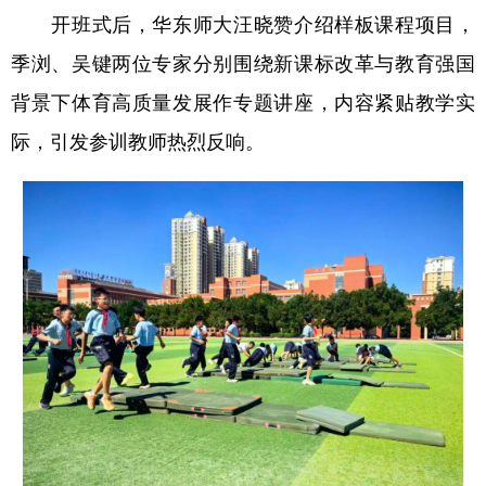
开班式后，华东师大汪晓赞介绍样板课程项目，
学术中国
乡村振兴
银龄
溯源中国
季浏、吴键两位专家分别围绕新课标改革与教育强国
城市
旅游
能源
会展
背景下体育高质量发展作专题讲座，内容紧贴教学实
彩票
娱乐
时尚
悦读
际，引发参训教师热烈反响。
公益
一带一路
亚太网
上市公司
文化产业
地方频道
北京
天津
河北
山西
辽宁
吉林
上海
江苏
浙江
安徽
福建
江西