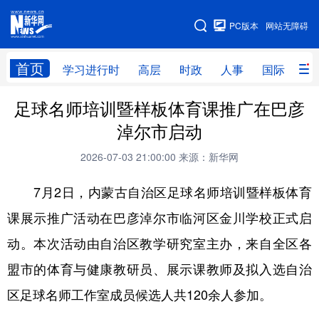
手机版
PC版本
网站无障碍
网站地图
首页
学习进行时
高层
时政
人事
国际
财
足球名师培训暨样板体育课推广在巴彦
学习进行时
高层
时政
人事
淖尔市启动
国际
财经
网评
港澳
2026-07-03 21:00:00
来源：新华网
台湾
思客智库
全球连线
教育
7月2日，内蒙古自治区足球名师培训暨样板体育
科技
科创
量子
体育
课展示推广活动在巴彦淖尔市临河区金川学校正式启
文化
书画
健康
军事
动。本次活动由自治区教学研究室主办，来自全区各
访谈
视频
图片
政务
盟市的体育与健康教研员、展示课教师及拟入选自治
法律
中央文件
金融
汽车
区足球名师工作室成员候选人共120余人参加。
食品
人居
信息化
数字经济