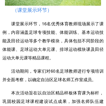
山东
河南
湖北
湖南
（课堂展示环节）
广东
广西
海南
重庆
四川
贵州
云南
西藏
课堂展示环节，16名优秀体育教师现场展示了课
例，内容涵盖足球专项技能、体能训练、基本运动技
陕西
甘肃
青海
宁夏
能及田径运动等多个教学模块，具体包括不同阶段的
新疆
内蒙古
黑龙江
体能课、足球运动大单元课、排球运动模块课及田径
运动大单元课等精品课程。
多语种频道
English
Español
Français
عربى
活动期间，专家们对60名足球教师进行专项培训
并全面考察，以确定自治区足球名师工作室成员。
Русский язык
日本語
한국어
Deutsch
Português
本次活动旨在以自治区精品样板体育课为标杆，
巩固校园足球课程建设试点成果，加强名师队伍建