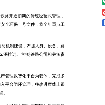
铁路开通初期的传统经验式管理，
据安全环保一号文件，将全年重点工
预防机制建设，严抓人身、设备、路
纵深推进。”神朔铁路公司相关负责
产管理数智化平台为载体，完成多
纳入平台闭环管理，整改进度线上跟
点。