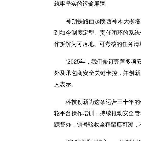
筑牢坚实的运输屏障。
神朔铁路西起陕西神木大柳塔镇
到如今制度定型、责任闭环的系统
作拆解为可落地、可考核的任务清
“2025年，我们修订完善多项
外及承包商安全关键卡控，并创新
人表示。
科技创新为这条运营三十年的铁
轮平台操作培训，持续推动安全管
踪督办，销号验收全程留痕可溯，