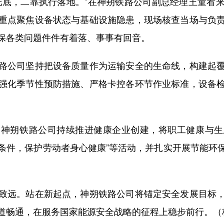
底，二靠执行落地。”在神朔铁路公司副总经理王童看来
重点聚焦设备状态与基础设施隐患，现场核查当场与负
保各类问题件件有着落、事事有回音。
公司坚持把设备质量作为运输安全的生命线，构建起覆
强化季节性预防措施、严格卡控各环节作业标准，设备
朔铁路公司持续推进健康企业创建，将职工健康与生
和条件，保护劳动者身心健康”等活动，并扎实开展节能
远。站在新起点，神朔铁路公司将锚定安全发展目标，
道畅通，在服务国家能源安全战略的征程上稳步前行。（