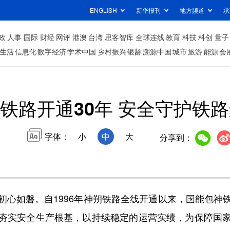
ENGLISH
新华报刊
地方频道
承
政
人事
国际
财经
网评
港澳
台湾
思客智库
全球连线
教育
科技
科创
量子
生活
信息化
数字经济
学术中国
乡村振兴
银龄
溯源中国
城市
旅游
能源
会
铁路开通30年 安全守护铁
字体：
小
中
大
分享到：
如磐。自1996年神朔铁路全线开通以来，国能包神
夯实安全生产根基，以持续稳定的运营实绩，为保障国