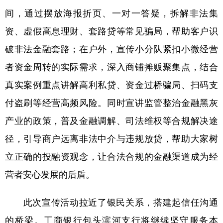
间，通过摆放海报折页、一对一答疑，拆解非法集
学术中国
乡村振兴
银龄
溯源中国
资、虚假高息理财、套路贷等常见骗局，帮助客户识
城市
旅游
能源
会展
破非法金融套路；在户外，宣传小分队紧扣小微经营
彩票
娱乐
时尚
悦读
者资金周转的实际需求，深入商铺摊贩聚集点，结合
公益
一带一路
亚太网
上市公司
真实案例重点讲解高利私贷、资金过桥骗局、扫码支
付盗刷等经营高频风险。同时宣讲监管整治金融黑灰
文化产业
产业的政策，普及金融调解、司法维权等合规解决途
径，引导商户远离非法中介与违规放贷，帮助大家树
地方频道
立正确的投融资观念，让合法合规的金融渠道成为经
北京
天津
河北
山西
营者安心发展的后盾。
辽宁
吉林
上海
江苏
此次宣传活动拉近了银民关系，搭建起信任沟通
浙江
安徽
福建
江西
的桥梁。工商银行包头滨河支行将继续坚守服务本