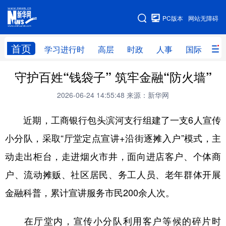
手机版
PC版本
网站无障碍
网站地图
首页
学习进行时
高层
时政
人事
国际
财
守护百姓“钱袋子” 筑牢金融“防火墙”
学习进行时
高层
时政
人事
2026-06-24 14:55:48
来源：新华网
国际
财经
网评
港澳
近期，工商银行包头滨河支行组建了一支6人宣传
台湾
思客智库
全球连线
教育
小分队，采取“厅堂定点宣讲+沿街逐摊入户”模式，主
科技
科创
量子
体育
动走出柜台，走进烟火市井，面向进店客户、个体商
文化
书画
健康
军事
户、流动摊贩、社区居民、务工人员、老年群体开展
访谈
视频
图片
政务
金融科普，累计宣讲服务市民200余人次。
法律
中央文件
金融
汽车
在厅堂内，宣传小分队利用客户等候的碎片时
食品
人居
信息化
数字经济