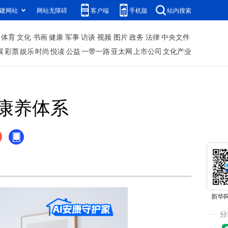
建网站
网站无障碍
客户端
手机版
站内搜索
体育
文化
书画
健康
军事
访谈
视频
图片
政务
法律
中央文件
展
彩票
娱乐
时尚
悦读
公益
一带一路
亚太网
上市公司
文化产业
康养体系