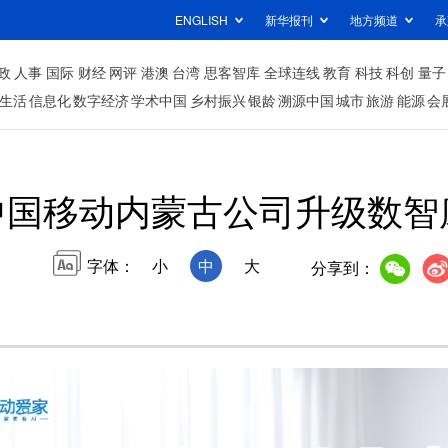
ENGLISH
新华报刊
地方频道
承
政
人事
国际
财经
网评
港澳
台湾
思客智库
全球连线
教育
科技
科创
量子
生活
信息化
数字经济
学术中国
乡村振兴
银龄
溯源中国
城市
旅游
能源
会
中国移动内蒙古公司升级数智
字体：
小
中
大
分享到：