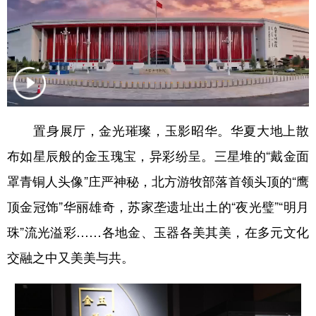
置身展厅，金光璀璨，玉影昭华。华夏大地上散
布如星辰般的金玉瑰宝，异彩纷呈。三星堆的“戴金面
罩青铜人头像”庄严神秘，北方游牧部落首领头顶的“鹰
顶金冠饰”华丽雄奇，苏家垄遗址出土的“夜光璧”“明月
珠”流光溢彩……各地金、玉器各美其美，在多元文化
交融之中又美美与共。