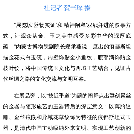
社记者 贺书琛 摄
“展览以‘器物实证’和‘精神阐释’双线并进的叙事方
式，让观众从金、玉之美中感受多彩中华的深厚底
蕴。”内蒙古博物院副院长郑承燕说。展出的痕都斯坦
描金花式白玉碗，内壁饰贴金小鱼纹，腹部满饰贴金
枝叶纹，将中国传统玉文化与西域工艺结合，见证古
代丝绸之路的文化交流与文明互鉴。
在展品旁，以“技近乎道”为题的阐释点出錾刻累丝
的金器与随形施艺的玉器背后的深层意义：以薄胎透
雕、金丝镶嵌和异域花草纹饰为特征的痕都斯坦式玉
器，是清代中国主动吸纳外来文明、实现工艺创新的