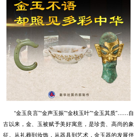
学术中国
乡村振兴
银龄
溯源中国
城市
旅游
能源
会展
彩票
娱乐
时尚
悦读
公益
一带一路
亚太网
上市公司
文化产业
地方频道
北京
天津
河北
山西
“金玉良言”“金声玉振”“金枝玉叶”“金玉其质”……自
辽宁
吉林
上海
江苏
古以来，金、玉被赋予美好寓意，是珍贵、高尚的象
浙江
安徽
福建
江西
征。从礼葬到妆饰，从器具到艺术，金玉器的发展伴