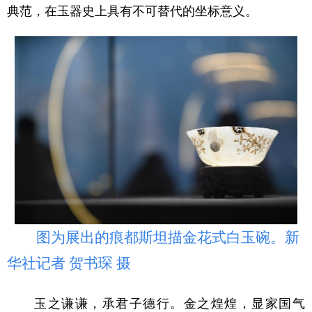
典范，在玉器史上具有不可替代的坐标意义。
图为展出的痕都斯坦描金花式白玉碗。新
华社记者 贺书琛 摄
玉之谦谦，承君子德行。金之煌煌，显家国气