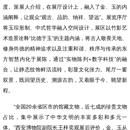
度。策展人介绍，在展厅设计上，融入了金、玉的内
涵阐释，让观众“观古、品韵、纳祥、望远”。展览序厅
将玉琮形制、中式哲学融入空间设计，展区以竹影艺
术造景诠释“比德于玉”的主题内涵，将古人敬畏天地、
修身尚德的精神追求以及注重和谐、秩序与传承的东
方智慧内化于展陈，通过“实物陈列+数字科技”的融
合，让静态纹饰鲜活流转，彰显文化张力。尾厅一窗
双景，既回望历史、溯源古韵，又着眼于今、眺望新
程。
“全国20余省区市的馆藏文物，近七成的珍贵文物
占比，集中展示了中华文明的丰富多彩和多元一
体。”西安博物院副院长王梓奕观展后评价，金、玉从