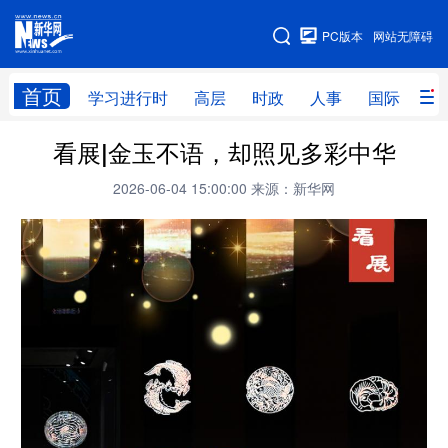
手机版
PC版本
网站无障碍
网站地图
首页
学习进行时
高层
时政
人事
国际
财
看展|金玉不语，却照见多彩中华
学习进行时
高层
时政
人事
2026-06-04 15:00:00
来源：新华网
国际
财经
网评
港澳
台湾
思客智库
全球连线
教育
科技
科创
量子
体育
文化
书画
健康
军事
访谈
视频
图片
政务
法律
中央文件
金融
汽车
食品
人居
信息化
数字经济