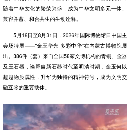
山东
河南
湖北
湖南
随着中华文化的繁荣兴盛，成为中华文明多元一体、
广东
广西
海南
重庆
兼容并蓄、和合共生的生动诠释。
四川
贵州
云南
西藏
5月18日至8月31日，2026年国际博物馆日中国主
陕西
甘肃
青海
宁夏
会场特展——“金玉华光 多彩中华”在内蒙古博物院展
新疆
内蒙古
黑龙江
出。386件（套）来自全国58家文博机构的青铜、金器
及玉石器，诠释自新石器时代至明清时期，金玉何以
多语种频道
超越物质属性，升华为独特的精神符号，成为文明交
English
Español
Français
عربى
融互鉴的重要载体。
Русский язык
日本語
한국어
Deutsch
Português