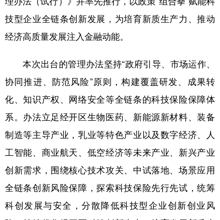
理办法（试行）》并率先推行，以政策“组合拳”赋能科
技型企业全链条创新发展，为培育新质生产力、推动
学术中国
乡村振兴
银龄
溯源中国
经济高质量发展注入金融动能。
城市
旅游
能源
会展
彩票
娱乐
时尚
悦读
本次出台的管理办法坚持“政府引导、市场运作、
协同推进、防范风险”原则，构建覆盖研发、成果转
公益
一带一路
亚太网
上市公司
化、知识产权、网络安全等全链条的科技保险保障体
文化产业
系。办法立足经开区生物医药、新能源新材料、装备
制造等主导产业，乳业等特色产业以及数字经济、人
地方频道
工智能、商业航天、低空经济等未来产业、新兴产业
北京
天津
河北
山西
创新需求，围绕核心技术攻关、中试落地、场景应用
辽宁
吉林
上海
江苏
全链条创新风险保障，探索科技保险先行先试，统筹
浙江
安徽
福建
江西
科创发展与安全，分散降低科技型企业创新创业风