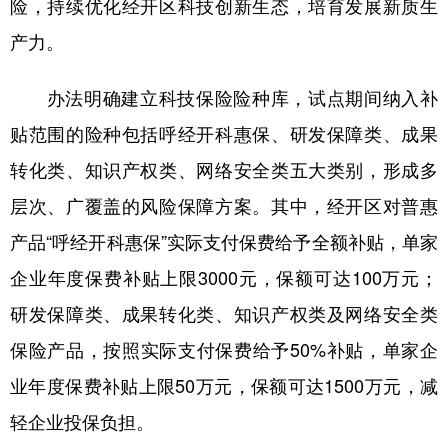
险，持续优化经开区科技创新生态，培育发展新质生
山东
河南
湖北
湖南
产力。
广东
广西
海南
重庆
四川
贵州
云南
西藏
办法明确建立科技保险险种库，试点期间纳入补
贴范围的险种包括呼经开科惠保、研发保障类、成果
陕西
甘肃
青海
宁夏
转化类、知识产权类、网络安全类五大类别，形成多
新疆
内蒙古
黑龙江
层次、广覆盖的风险保障方案。其中，经开区对普惠
产品“呼经开科惠保”实际支付保费给予全额补贴，单家
多语种频道
企业年度保费补贴上限3000元，保额可达100万元；
English
Español
Français
عربى
研发保障类、成果转化类、知识产权类及网络安全类
Русский язык
日本語
한국어
保险产品，按照实际支付保费给予50%补贴，单家企
Deutsch
Português
业年度保费补贴上限50万元，保额可达1500万元，减
轻企业投保负担。