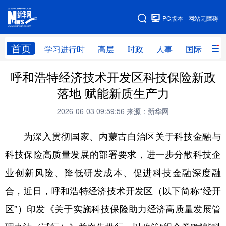
手机版
PC版本
网站无障碍
网站地图
首页
学习进行时
高层
时政
人事
国际
财
呼和浩特经济技术开发区科技保险新政
学习进行时
高层
时政
人事
落地 赋能新质生产力
国际
财经
网评
港澳
2026-06-03 09:59:56
来源：新华网
台湾
思客智库
全球连线
教育
为深入贯彻国家、内蒙古自治区关于科技金融与
科技
科创
量子
体育
科技保险高质量发展的部署要求，进一步分散科技企
文化
书画
健康
军事
业创新风险、降低研发成本、促进科技金融深度融
访谈
视频
图片
政务
合，近日，呼和浩特经济技术开发区（以下简称“经开
法律
中央文件
金融
汽车
区”）印发《关于实施科技保险助力经济高质量发展管
食品
人居
信息化
数字经济