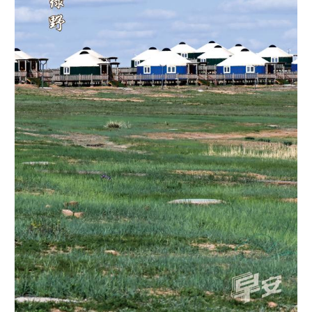
学术中国
乡村振兴
银龄
溯源中国
城市
旅游
能源
会展
彩票
娱乐
时尚
悦读
公益
一带一路
亚太网
上市公司
文化产业
地方频道
北京
天津
河北
山西
辽宁
吉林
上海
江苏
浙江
安徽
福建
江西