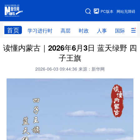
手机版
PC版本
网站无障碍
网站地图
首页
学习进行时
高层
时政
人事
国际
财
读懂内蒙古｜2026年6月3日 蓝天绿野 四
学习进行时
高层
时政
人事
子王旗
国际
财经
网评
港澳
2026-06-03 09:44:36
来源：新华网
台湾
思客智库
全球连线
教育
科技
科创
量子
体育
文化
书画
健康
军事
访谈
视频
图片
政务
法律
中央文件
金融
汽车
食品
人居
信息化
数字经济