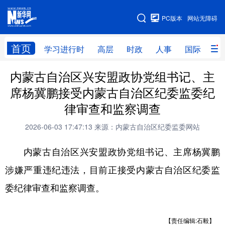
手机版
PC版本
网站无障碍
网站地图
首页
学习进行时
高层
时政
人事
国际
财
内蒙古自治区兴安盟政协党组书记、主
学习进行时
高层
时政
人事
席杨冀鹏接受内蒙古自治区纪委监委纪
国际
财经
网评
港澳
律审查和监察调查
台湾
思客智库
全球连线
教育
2026-06-03 17:47:13
来源：内蒙古自治区纪委监委网站
科技
科创
量子
体育
内蒙古自治区兴安盟政协党组书记、主席杨冀鹏
文化
书画
健康
军事
涉嫌严重违纪违法，目前正接受内蒙古自治区纪委监
访谈
视频
图片
政务
委纪律审查和监察调查。
法律
中央文件
金融
汽车
【责任编辑:石毅】
食品
人居
信息化
数字经济