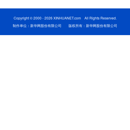
学术中国
乡村振兴
银龄
溯源中国
Copyright © 2000 - 2026 XINHUANET.com All Rights Reserved.
城市
旅游
能源
会展
制作单位：新华网股份有限公司 版权所有：新华网股份有限公司
彩票
娱乐
时尚
悦读
公益
一带一路
亚太网
上市公司
文化产业
地方频道
北京
天津
河北
山西
辽宁
吉林
上海
江苏
浙江
安徽
福建
江西