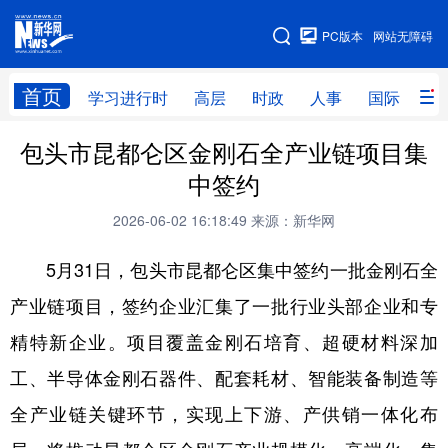
手机版
PC版本
网站无障碍
网站地图
首页
学习进行时
高层
时政
人事
国际
财
包头市昆都仑区金刚石全产业链项目集
学习进行时
高层
时政
人事
中签约
国际
财经
网评
港澳
2026-06-02 16:18:49
来源：新华网
台湾
思客智库
全球连线
教育
5月31日，包头市昆都仑区集中签约一批金刚石全
科技
科创
量子
体育
产业链项目，签约企业汇集了一批行业头部企业和专
文化
书画
健康
军事
精特新企业。项目覆盖金刚石培育、超硬材料深加
访谈
视频
图片
政务
工、半导体金刚石器件、配套耗材、智能装备制造等
法律
中央文件
金融
汽车
全产业链关键环节，实现上下游、产供销一体化布
食品
人居
信息化
数字经济