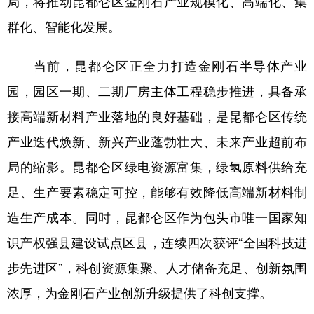
局，将推动昆都仑区金刚石产业规模化、高端化、集
群化、智能化发展。
学术中国
乡村振兴
银龄
溯源中国
城市
旅游
能源
会展
当前，昆都仑区正全力打造金刚石半导体产业
彩票
娱乐
时尚
悦读
园，园区一期、二期厂房主体工程稳步推进，具备承
接高端新材料产业落地的良好基础，是昆都仑区传统
公益
一带一路
亚太网
上市公司
产业迭代焕新、新兴产业蓬勃壮大、未来产业超前布
文化产业
局的缩影。昆都仑区绿电资源富集，绿氢原料供给充
足、生产要素稳定可控，能够有效降低高端新材料制
地方频道
造生产成本。同时，昆都仑区作为包头市唯一国家知
北京
天津
河北
山西
识产权强县建设试点区县，连续四次获评“全国科技进
辽宁
吉林
上海
江苏
步先进区”，科创资源集聚、人才储备充足、创新氛围
浙江
安徽
福建
江西
浓厚，为金刚石产业创新升级提供了科创支撑。