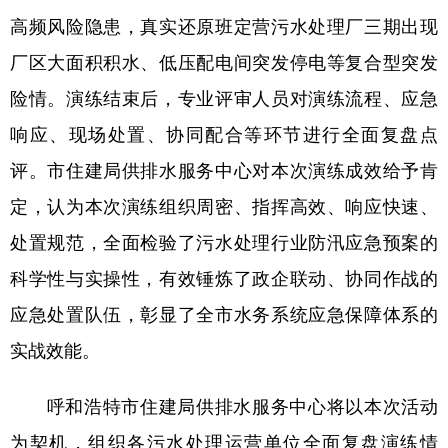
山东
河南
湖北
湖南
高频风险隐患，真实还原班定营污水处理厂三期出现
广东
广西
海南
重庆
厂区大面积积水、低压配电间突发停电等复合型突发
四川
贵州
云南
西藏
险情。演练结束后，专业评审人员对演练流程、应急
响应、现场处置、协同配合等环节进行全面复盘点
陕西
甘肃
青海
宁夏
评。市住建局供排水服务中心对本次演练成效给予肯
新疆
内蒙古
黑龙江
定，认为本次演练组织周密、指挥高效、响应快速、
处置规范，全面检验了污水处理行业防汛应急预案的
多语种频道
科学性与实操性，有效锤炼了政企联动、协同作战的
English
Español
Français
عربى
应急处置队伍，彰显了全市水务系统应急保障体系的
Русский язык
日本語
한국어
实战效能。
Deutsch
Português
呼和浩特市住建局供排水服务中心将以本次活动
为契机，组织各污水处理运营单位全面复盘演练情