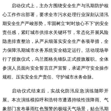
启动仪式上，主办方围绕安全生产与汛期防护核
学术中国
乡村振兴
银龄
溯源中国
心工作作出部署，要求全市污水处理行业深刻认清汛
城市
旅游
能源
会展
期安全生产严峻形势，牢固树立“时时放心不下”的安全
彩票
娱乐
时尚
悦读
责任感，紧盯城市供排水关键环节，常态化开展风险
隐患排查整治，从严从细落实安全生产各项举措，全
公益
一带一路
亚太网
上市公司
力保障汛期城市水务系统安全稳定运行。活动现场举
文化产业
行了授旗仪式，乌兰图格先锋队正式授旗履职。全体
参演人员面向安全誓言庄严宣誓，承诺严守安全操作
地方频道
规程、压实安全生产责任、守护城市水务命脉。
北京
天津
河北
山西
启动仪式结束后，实战化防汛应急演练随即开
辽宁
吉林
上海
江苏
展。本次演练模拟呼和浩特市遭遇持续性强降雨、气
浙江
安徽
福建
江西
象部门发布暴雨红色预警的极端天气场景，贴合汛期