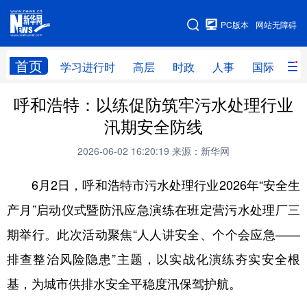
手机版
PC版本
网站无障碍
网站地图
首页
学习进行时
高层
时政
人事
国际
财
呼和浩特：以练促防筑牢污水处理行业
学习进行时
高层
时政
人事
汛期安全防线
国际
财经
网评
港澳
2026-06-02 16:20:19
来源：新华网
台湾
思客智库
全球连线
教育
6月2日，呼和浩特市污水处理行业2026年“安全生
科技
科创
量子
体育
产月”启动仪式暨防汛应急演练在班定营污水处理厂三
文化
书画
健康
军事
期举行。此次活动聚焦“人人讲安全、个个会应急——
访谈
视频
图片
政务
排查整治风险隐患”主题，以实战化演练夯实安全根
法律
中央文件
金融
汽车
基，为城市供排水安全平稳度汛保驾护航。
食品
人居
信息化
数字经济