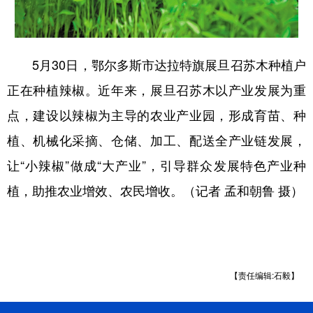
学术中国
乡村振兴
银龄
溯源中国
城市
旅游
能源
会展
5月30日，鄂尔多斯市达拉特旗展旦召苏木种植户
彩票
娱乐
时尚
悦读
正在种植辣椒。近年来，展旦召苏木以产业发展为重
点，建设以辣椒为主导的农业产业园，形成育苗、种
公益
一带一路
亚太网
上市公司
植、机械化采摘、仓储、加工、配送全产业链发展，
文化产业
让“小辣椒”做成“大产业”，引导群众发展特色产业种
植，助推农业增效、农民增收。（记者 孟和朝鲁 摄）
地方频道
北京
天津
河北
山西
辽宁
吉林
上海
江苏
【责任编辑:石毅】
浙江
安徽
福建
江西