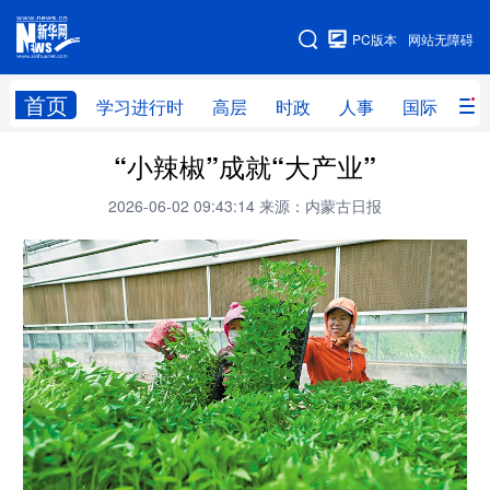
手机版
PC版本
网站无障碍
网站地图
首页
学习进行时
高层
时政
人事
国际
财
“小辣椒”成就“大产业”
学习进行时
高层
时政
人事
2026-06-02 09:43:14
来源：内蒙古日报
国际
财经
网评
港澳
台湾
思客智库
全球连线
教育
科技
科创
量子
体育
文化
书画
健康
军事
访谈
视频
图片
政务
法律
中央文件
金融
汽车
食品
人居
信息化
数字经济