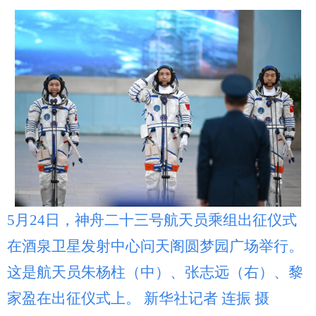
5月24日，神舟二十三号航天员乘组出征仪式
在酒泉卫星发射中心问天阁圆梦园广场举行。
这是航天员朱杨柱（中）、张志远（右）、黎
家盈在出征仪式上。 新华社记者 连振 摄