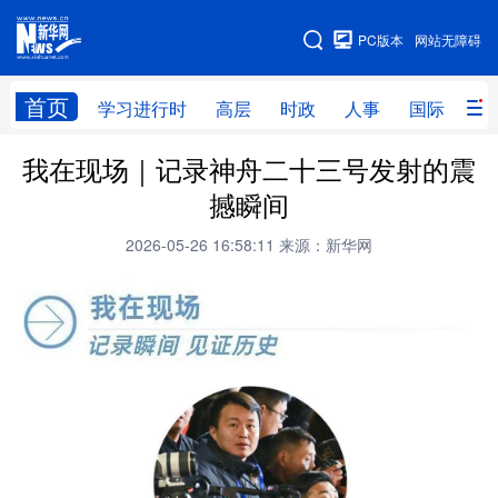
手机版
PC版本
网站无障碍
网站地图
首页
学习进行时
高层
时政
人事
国际
财
我在现场｜记录神舟二十三号发射的震
学习进行时
高层
时政
人事
撼瞬间
国际
财经
网评
港澳
2026-05-26 16:58:11
来源：新华网
台湾
思客智库
全球连线
教育
科技
科创
量子
体育
文化
书画
健康
军事
访谈
视频
图片
政务
法律
中央文件
金融
汽车
食品
人居
信息化
数字经济