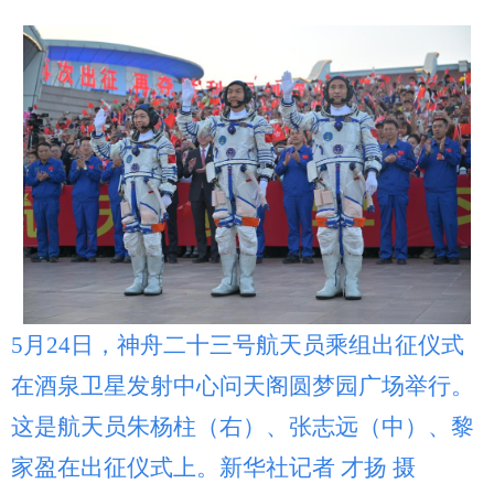
5月24日，神舟二十三号航天员乘组出征仪式
在酒泉卫星发射中心问天阁圆梦园广场举行。
这是航天员朱杨柱（右）、张志远（中）、黎
家盈在出征仪式上。新华社记者 才扬 摄