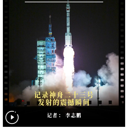
山东
河南
湖北
湖南
广东
广西
海南
重庆
四川
贵州
云南
西藏
陕西
甘肃
青海
宁夏
新疆
内蒙古
黑龙江
多语种频道
English
Español
Français
عربى
Русский язык
日本語
한국어
Deutsch
Português