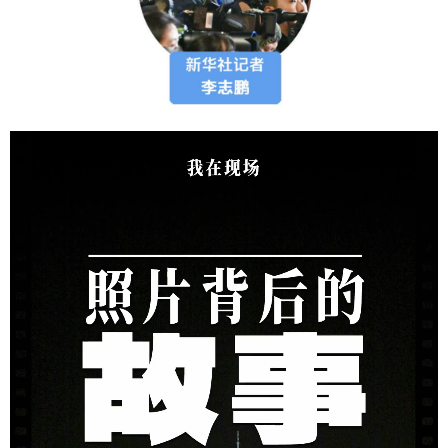
学术中国
乡村振兴
银龄
溯源中国
城市
旅游
能源
会展
彩票
娱乐
时尚
悦读
公益
一带一路
亚太网
上市公司
文化产业
地方频道
北京
天津
河北
山西
辽宁
吉林
上海
江苏
浙江
安徽
福建
江西