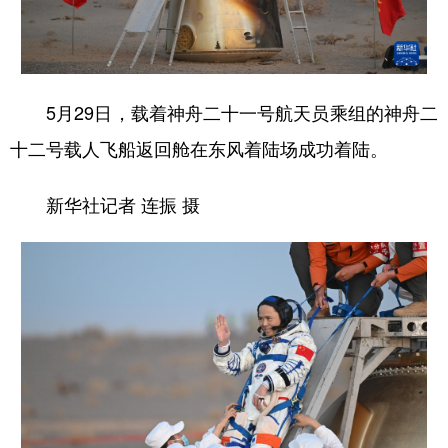
学术中国
乡村振兴
银龄
溯源中国
城市
旅游
能源
会展
5月29日，载着神舟二十一号航天员乘组的神舟二
彩票
娱乐
时尚
悦读
十二号载人飞船返回舱在东风着陆场成功着陆。
公益
一带一路
亚太网
上市公司
新华社记者 连振 摄
文化产业
地方频道
北京
天津
河北
山西
辽宁
吉林
上海
江苏
浙江
安徽
福建
江西