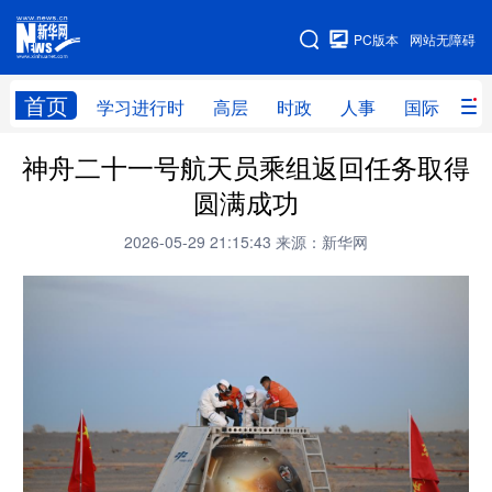
手机版
PC版本
网站无障碍
网站地图
首页
学习进行时
高层
时政
人事
国际
财
神舟二十一号航天员乘组返回任务取得
学习进行时
高层
时政
人事
圆满成功
国际
财经
网评
港澳
2026-05-29 21:15:43
来源：新华网
台湾
思客智库
全球连线
教育
科技
科创
量子
体育
文化
书画
健康
军事
访谈
视频
图片
政务
法律
中央文件
金融
汽车
食品
人居
信息化
数字经济