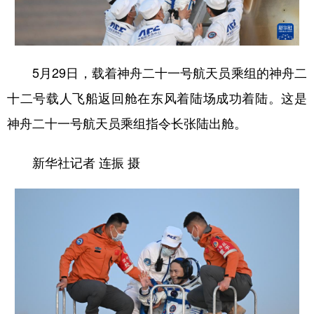
山东
河南
湖北
湖南
广东
广西
海南
重庆
四川
贵州
云南
西藏
5月29日，载着神舟二十一号航天员乘组的神舟二
陕西
甘肃
青海
宁夏
十二号载人飞船返回舱在东风着陆场成功着陆。这是
神舟二十一号航天员乘组指令长张陆出舱。
新疆
内蒙古
黑龙江
新华社记者 连振 摄
多语种频道
English
Español
Français
عربى
Русский язык
日本語
한국어
Deutsch
Português