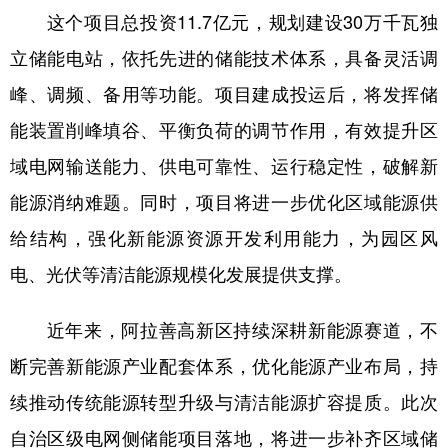
这个项目总投资11.7亿元，规划建设30万千瓦独
学术中国
乡村振兴
银龄
溯源中国
立储能电站，依托先进的储能技术体系，具备灵活调
城市
旅游
能源
会展
峰、调频、备用等功能。项目建成投运后，将发挥储
彩票
娱乐
时尚
悦读
能装置削峰填谷、平衡负荷的调节作用，有效提升区
域电网输送能力、供电可靠性、运行稳定性，破解新
公益
一带一路
亚太网
上市公司
能源消纳难题。同时，项目将进一步优化区域能源供
文化产业
给结构，强化新能源资源开发利用能力，为园区风
电、光伏等清洁能源规模化发展提供支撑。
地方频道
近年来，阿拉善高新区持续深耕新能源赛道，不
北京
天津
河北
山西
断完善新能源产业配套体系，优化能源产业布局，持
辽宁
吉林
上海
江苏
续推动传统能源转型升级与清洁能源扩容提质。此次
浙江
安徽
福建
江西
自治区级电网侧储能项目落地，将进一步补齐区域储