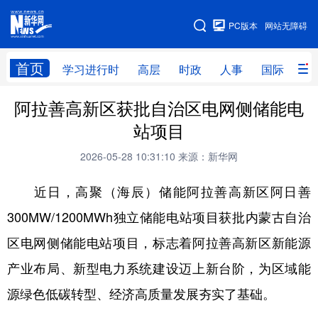
手机版
PC版本
网站无障碍
网站地图
首页
学习进行时
高层
时政
人事
国际
财
阿拉善高新区获批自治区电网侧储能电
学习进行时
高层
时政
人事
站项目
国际
财经
网评
港澳
2026-05-28 10:31:10
来源：新华网
台湾
思客智库
全球连线
教育
近日，高聚（海辰）储能阿拉善高新区阿日善
科技
科创
量子
体育
300MW/1200MWh独立储能电站项目获批内蒙古自治
文化
书画
健康
军事
区电网侧储能电站项目，标志着阿拉善高新区新能源
访谈
视频
图片
政务
产业布局、新型电力系统建设迈上新台阶，为区域能
法律
中央文件
金融
汽车
源绿色低碳转型、经济高质量发展夯实了基础。
食品
人居
信息化
数字经济