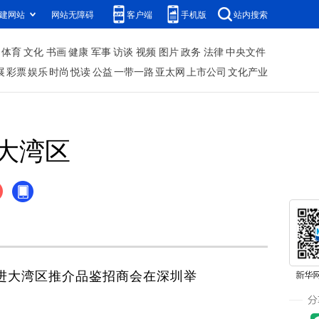
建网站
网站无障碍
客户端
手机版
站内搜索
体育
文化
书画
健康
军事
访谈
视频
图片
政务
法律
中央文件
展
彩票
娱乐
时尚
悦读
公益
一带一路
亚太网
上市公司
文化产业
大湾区
进大湾区推介品鉴招商会在深圳举