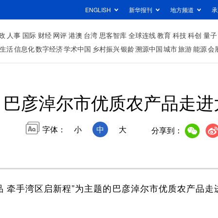
ENGLISH
新华报刊
地方频道
承
政
人事
国际
财经
网评
港澳
台湾
思客智库
全球连线
教育
科技
科创
量子
生活
信息化
数字经济
学术中国
乡村振兴
银龄
溯源中国
城市
旅游
能源
会
巴彦淖尔市优质农产品走进
字体：
小
中
大
分享到：
品 牵手湾区启新程”为主题的巴彦淖尔市优质农产品走