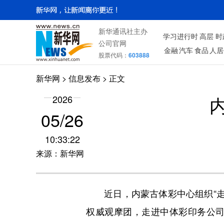
新华通讯社主办
学习进行时
高层
时
公司官网
金融
汽车
食品
人居
股票代码：
603888
新华网
> 信息发布 > 正文
2026
05/26
10:33:22
来源：新华网
近日，内蒙古体彩中心组织“走进
权威观摩团，走进中体彩印务公