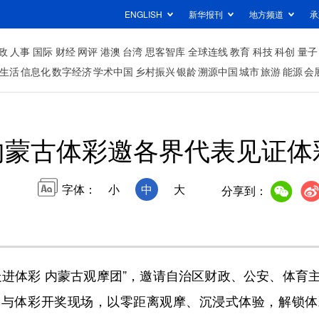
ENGLISH
新华报刊
地方频道
承
政
人事
国际
财经
网评
港澳
台湾
思客智库
全球连线
教育
科技
科创
量子
生活
信息化
数字经济
学术中国
乡村振兴
银龄
溯源中国
城市
旅游
能源
会
内蒙古体彩邀各界代表见证体
字体：
小
中
大
分享到：
体彩 内蒙古观摩团”，邀请自治区财政、公安、体育
司与体彩开奖现场，以零距离观摩、沉浸式体验，解锁体