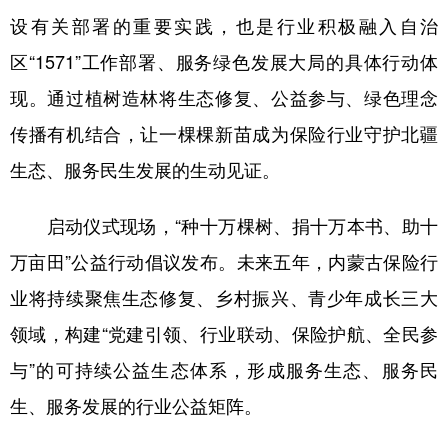
山东
河南
湖北
湖南
设有关部署的重要实践，也是行业积极融入自治
广东
广西
海南
重庆
区
“1571”工作部署、服务绿色发展大局的具体行动
体
四川
贵州
云南
西藏
现
。通过
植树造林
将生态修复、公益参与、绿色理念
传播有机结合，让一棵棵新苗成为保险行业守护北疆
陕西
甘肃
青海
宁夏
生态、服务民生发展的生动见证。
新疆
内蒙古
黑龙江
启动仪式现场，
“种十万棵树、捐十万本书、助十
多语种频道
万亩田”公益行动倡议发布。未来五年，内蒙古保险行
业将持续聚焦生态修复、乡村振兴、青少年成长三大
English
Español
Français
عربى
领域，构建“党建引领、行业联动、保险护航、全民参
Русский язык
日本語
한국어
与”的可持续公益生态体系，形成服务生态、服务民
Deutsch
Português
生、服务发展的行业公益矩阵。