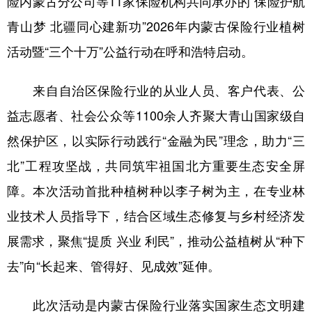
险内蒙古分公司等
11家保险机构共同
承办的
“保险护航
青山梦 北疆同心建新功”
2026年
内蒙古保险行业
植树
学术中国
乡村振兴
银龄
溯源中国
活动暨
“
三个十万
”公益行动在呼和浩特启动。
城市
旅游
能源
会展
彩票
娱乐
时尚
悦读
来自
自治区
保险行业的
从业人员
、客户代表、公
益志愿者
、
社会公众
等
1100
余人齐聚大青山国家级自
公益
一带一路
亚太网
上市公司
然保护区，以实际行动践行
“金融为民”理念，助力“三
文化产业
北”工程攻坚战，共同筑牢祖国北方重要生态安全屏
障。本次活动首批种植树种
以李子树
为主
，在专业林
地方频道
业技术人员指导下，结合区域生态修复
与乡村经济发
北京
天津
河北
山西
展需求
，
聚焦
“提质 兴业 利民”
，推动公益植树从
“种下
辽宁
吉林
上海
江苏
去”向“长起来、管得好、见成效”延伸。
浙江
安徽
福建
江西
此次活动是内蒙古保险行业落实国家生态文明建