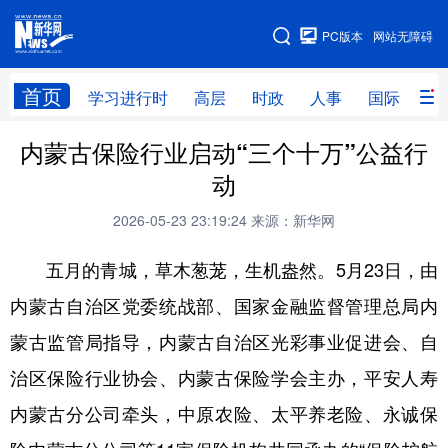
手机版
PC版本
网站无障碍
网站地图
首页
学习进行时
高层
时政
人事
国际
财
内蒙古保险行业启动“三个十万”公益行
学习进行时
高层
时政
人事
动
国际
财经
网评
港澳
2026-05-23 23:19:24
来源：新华网
台湾
思客智库
全球连线
教育
五月的
青城
，草木葱茏，生机盎然。
5月23日，由
科技
科创
量子
体育
内蒙古自治区党委统战部、国家金融监督管理总局内
文化
书画
健康
军事
蒙古监管局指导，内蒙古自治区光彩事业促进会、自
访谈
视频
图片
政务
治区保险行业协会、内蒙古保险学会主办，平安人寿
法律
中央文件
金融
汽车
内蒙古分公司牵头
，中原农险、太平养老险、永诚保
食品
人居
信息化
数字经济