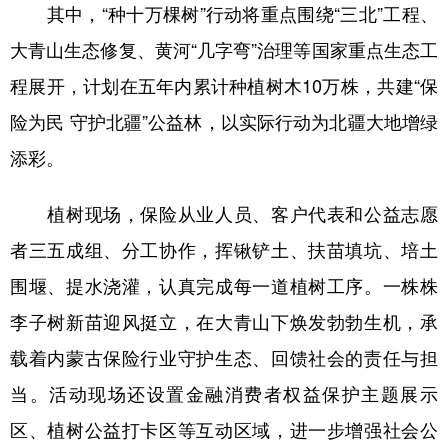
其中，
“种十万棵树”行动将重点围绕“三北”工程、
大青山生态修复、黄河“几字弯”治理等国家重点生态工
程展开，计划
在
五年内累计种植树木
10万株，共建“保
险为民 守护北疆”公益林，以实际行动为北疆大地增绿
添彩。
植树现场，保险从业
人员
、客户代表和公益志愿
者三五成组、分工协作，挥锹铲土、扶苗填坑、培土
围堰、提水浇灌，认真完成每一道植树工序。一株株
李子树新苗迎风挺立，在大青山下焕发勃勃生机，承
载着内蒙古保险行业守护生态、回馈社会的责任与担
当。活动现场还设置
金融消费者权益保护
主题展示
区、
植树
公益打卡区等互动区域，进一步增强
社会
公