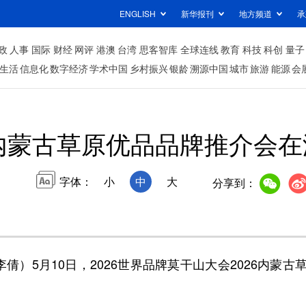
ENGLISH
新华报刊
地方频道
承
政
人事
国际
财经
网评
港澳
台湾
思客智库
全球连线
教育
科技
科创
量子
生活
信息化
数字经济
学术中国
乡村振兴
银龄
溯源中国
城市
旅游
能源
会
6内蒙古草原优品品牌推介会
字体：
小
中
大
分享到：
）5月10日，2026世界品牌莫干山大会2026内蒙