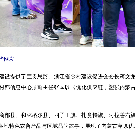
华网发
设提供了宝贵思路。浙江省乡村建设促进会会长蒋文龙
村部信息中心原副主任张国以《优化供应链，塑强内蒙
都县、和林格尔县、四子王旗、扎赉特旗、阿拉善右旗
各地特色农畜产品与区域品牌故事，展现了内蒙古草原优