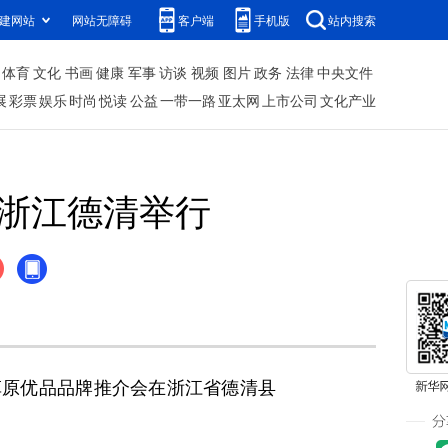
建网站
网站无障碍
客户端
手机版
站内搜索
体育
文化
书画
健康
军事
访谈
视频
图片
政务
法律
中央文件
展
彩票
娱乐
时尚
悦读
公益
一带一路
亚太网
上市公司
文化产业
在浙江德清举行
古草原优品品牌推介会在浙江省德清县