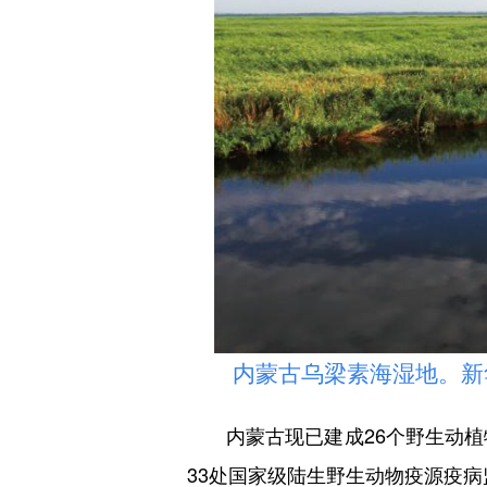
内蒙古乌梁素海湿地。新华
内蒙古现已建成26个野生动植物
33处国家级陆生野生动物疫源疫