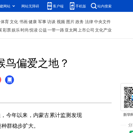
建网站
网站无障碍
客户端
手机版
站内搜索
体育
文化
书画
健康
军事
访谈
视频
图片
政务
法律
中央文件
展
彩票
娱乐
时尚
悦读
公益
一带一路
亚太网
上市公司
文化产业
候鸟偏爱之地？
悉，今年以来，内蒙古累计监测发现
类种群稳步扩大。