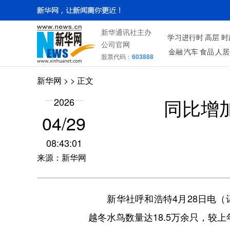
新华通讯社主办
学习进行时
高层
时
公司官网
金融
汽车
食品
人居
股票代码：
603888
新华网
> > 正文
同比增
2026
04/29
08:43:01
来源：新华网
新华社呼和浩特4月28日电（记
越冬水鸟数量达18.5万余只，较