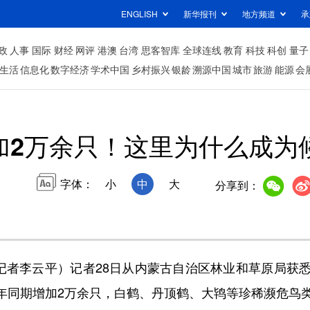
ENGLISH
新华报刊
地方频道
承
政
人事
国际
财经
网评
港澳
台湾
思客智库
全球连线
教育
科技
科创
量子
生活
信息化
数字经济
学术中国
乡村振兴
银龄
溯源中国
城市
旅游
能源
会
加2万余只！这里为什么成为
字体：
小
中
大
分享到：
者李云平）记者28日从内蒙古自治区林业和草原局获
上年同期增加2万余只，白鹤、丹顶鹤、大鸨等珍稀濒危鸟