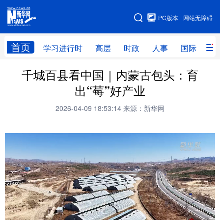
手机版
PC版本
网站无障碍
网站地图
首页
学习进行时
高层
时政
人事
国际
财
千城百县看中国｜内蒙古包头：育
学习进行时
高层
时政
人事
出“莓”好产业
国际
财经
网评
港澳
2026-04-09 18:53:14
来源：新华网
台湾
思客智库
全球连线
教育
科技
科创
量子
体育
文化
书画
健康
军事
访谈
视频
图片
政务
法律
中央文件
金融
汽车
食品
人居
信息化
数字经济