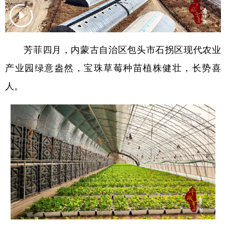
学术中国
乡村振兴
银龄
溯源中国
城市
旅游
能源
会展
芳菲四月，内蒙古自治区包头市石拐区现代农业
彩票
娱乐
时尚
悦读
产业园绿意盎然，宝珠草莓种苗植株健壮，长势喜
公益
一带一路
亚太网
上市公司
人。
文化产业
地方频道
北京
天津
河北
山西
辽宁
吉林
上海
江苏
浙江
安徽
福建
江西