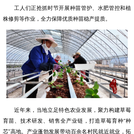
山东
河南
湖北
湖南
工人们正抢抓时节开展种苗管护、水肥管控和植
广东
广西
海南
重庆
株修剪等作业，全力保障优质种苗稳产提质。
四川
贵州
云南
西藏
陕西
甘肃
青海
宁夏
新疆
内蒙古
黑龙江
多语种频道
English
Español
Français
عربى
Русский язык
日本語
한국어
近年来，当地立足特色农业发展，聚力构建草莓
Deutsch
Português
育苗、技术研发、销售全产业链，打造草莓育种“种
芯”高地。产业蓬勃发展带动百余名村民就近就业，拓