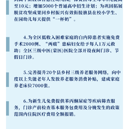
山东
河南
湖北
湖南
广东
广西
海南
重庆
四川
贵州
云南
西藏
陕西
甘肃
青海
宁夏
新疆
内蒙古
黑龙江
多语种频道
English
Español
Français
عربى
Русский язык
日本語
한국어
Deutsch
Português