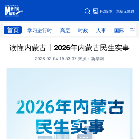
手机版
PC版本
网站无障碍
网站地图
首页
学习进行时
高层
时政
人事
国际
财
读懂内蒙古丨2026年内蒙古民生实事
学习进行时
高层
时政
人事
2026-02-04 15:53:07
来源：新华网
国际
财经
网评
港澳
台湾
思客智库
全球连线
教育
科技
科创
量子
体育
文化
书画
健康
军事
访谈
视频
图片
政务
法律
中央文件
金融
汽车
食品
人居
信息化
数字经济