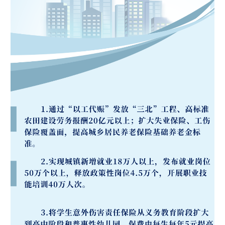
学术中国
乡村振兴
银龄
溯源中国
城市
旅游
能源
会展
彩票
娱乐
时尚
悦读
公益
一带一路
亚太网
上市公司
文化产业
地方频道
北京
天津
河北
山西
辽宁
吉林
上海
江苏
浙江
安徽
福建
江西