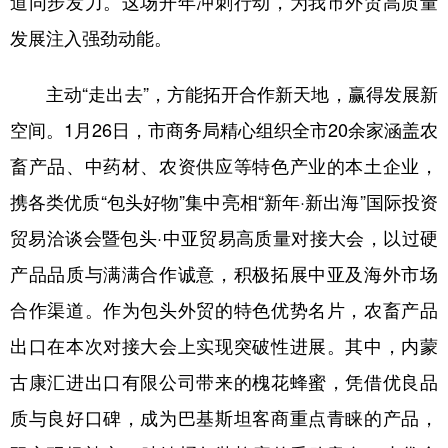
道同步发力。这场开年冲刺行动，为我市外贸高质量
发展注入强劲动能。
学术中国
乡村振兴
银龄
溯源中国
城市
旅游
能源
会展
主动“走出去”，方能拓开合作新天地，赢得发展新
彩票
娱乐
时尚
悦读
空间。1月26日，市商务局精心组织全市20余家涵盖农
畜产品、中药材、农资供应等特色产业的本土企业，
公益
一带一路
亚太网
上市公司
携各类优质“包头好物”集中亮相“新年·新出海”国际投资
文化产业
贸易洽谈会暨包头·中亚贸易高质量对接大会，以过硬
产品品质与满满合作诚意，积极拓展中亚及海外市场
地方频道
合作渠道。作为包头外贸的特色优势名片，农畜产品
北京
天津
河北
山西
出口在本次对接大会上实现突破性进展。其中，内蒙
辽宁
吉林
上海
江苏
古康汇进出口有限公司带来的槐花蜂蜜，凭借优良品
浙江
安徽
福建
江西
质与良好口碑，成为巴基斯坦客商重点青睐的产品，