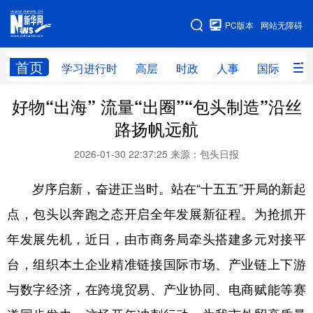
手机版
PC版本
网站无障碍
网站地图
首页
学习进行时
高层
时政
人事
国际
财
好物“出海” 流量“出圈”“包头制造”沿丝
学习进行时
高层
时政
人事
路扬帆远航
国际
财经
网评
港澳
2026-01-30 22:37:25
来源：包头日报
台湾
思客智库
全球连线
教育
岁序启新，奋进正当时。站在“十五五”开局的新起
科技
科创
量子
体育
点，包头以奔跑之态开启全年发展新征程。为抢抓开
文化
书画
健康
军事
年发展先机，近日，由市商务局牵头搭建多元对接平
访谈
视频
图片
政务
台，组织本土企业精准链接国际市场、产业链上下游
法律
中央文件
金融
汽车
与数字经济，在跨境贸易、产业协同、电商赋能等赛
食品
人居
信息化
数字经济