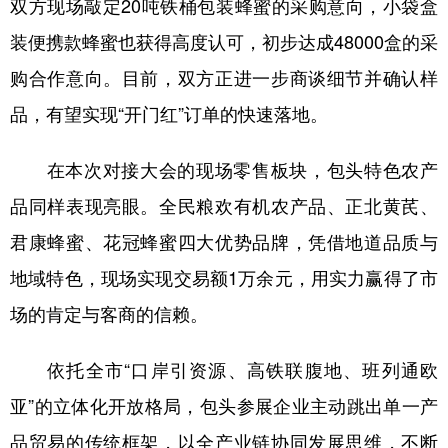
双方现场敲定20吨铁桶包装蜂蜜的采购意向，小袋盒
山东
河南
湖北
湖南
装便携款蜂蜜也获得高度认可，初步达成48000盒的采
广东
广西
海南
重庆
购合作意向。目前，双方正进一步商谈细节并确认样
四川
贵州
云南
西藏
品，有望实现“开门红”订单的快速落地。
陕西
甘肃
青海
宁夏
在本次对接大会的现场零售板块，包头特色农产
新疆
内蒙古
黑龙江
品同样表现亮眼。全民粮欢有机农产品、正北黄芪、
君康蜂蜜、花冠蜂蜜四大优势品牌，凭借地道品质与
多语种频道
地域特色，现场实现交易额1万余元，用实力赢得了市
English
Español
Français
عربى
场的肯定与客商的信赖。
Русский язык
日本語
한국어
依托全市“口岸引资源、高铁联腹地、班列通欧
Deutsch
Português
亚”的立体化开放格局，包头参展企业主动跳出单一产
品贸易的传统框架，以全产业链协同发展思维，不断