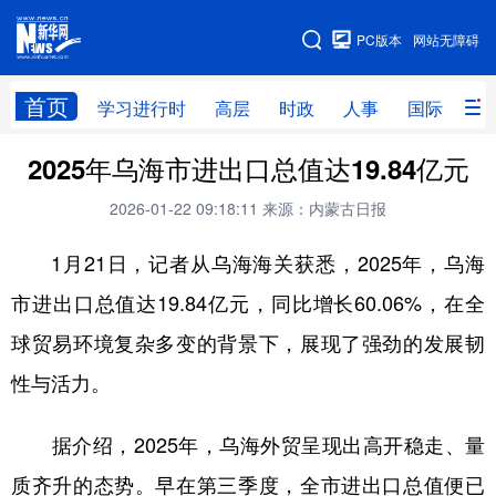
手机版
PC版本
网站无障碍
网站地图
首页
学习进行时
高层
时政
人事
国际
财
2025年乌海市进出口总值达19.84亿元
学习进行时
高层
时政
人事
2026-01-22 09:18:11
来源：内蒙古日报
国际
财经
网评
港澳
1月21日，记者从乌海海关获悉，2025年，乌海
台湾
思客智库
全球连线
教育
市进出口总值达19.84亿元，同比增长60.06%，在全
科技
科创
量子
体育
球贸易环境复杂多变的背景下，展现了强劲的发展韧
文化
书画
健康
军事
性与活力。
访谈
视频
图片
政务
据介绍，2025年，乌海外贸呈现出高开稳走、量
法律
中央文件
金融
汽车
质齐升的态势。早在第三季度，全市进出口总值便已
食品
人居
信息化
数字经济