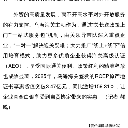
山东
河南
湖北
湖南
外贸的高质量发展，离不开高水平对外开放服务
广东
广西
海南
重庆
的有力支撑。乌海海关主动作为，通过“关长送政策上
四川
贵州
云南
西藏
门”“一站式服务包”机制，由关领导带队深入重点企
陕西
甘肃
青海
宁夏
业，“一对一”解决通关疑难；大力推广“线上+线下”信
新疆
内蒙古
黑龙江
用培育模式，助力更多优质企业获得海关高级认证
（AEO），享受国际通关便利。政策红利的精准释放
多语种频道
也成效显著，2025年，乌海海关签发的RCEP原产地
English
Español
Français
عربى
证书享惠货值突破3.47亿元，同比激增159.31%，让
企业真金白银享受到自贸协定带来的实惠。（记者 郝
Русский язык
日本語
한국어
飚）
Deutsch
Português
【责任编辑:杨腾格尔】