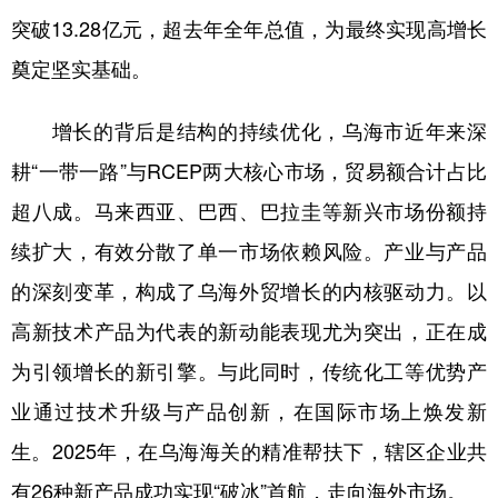
突破13.28亿元，超去年全年总值，为最终实现高增长
学术中国
乡村振兴
银龄
溯源中国
奠定坚实基础。
城市
旅游
能源
会展
增长的背后是结构的持续优化，乌海市近年来深
彩票
娱乐
时尚
悦读
耕“一带一路”与RCEP两大核心市场，贸易额合计占比
公益
一带一路
亚太网
上市公司
超八成。马来西亚、巴西、巴拉圭等新兴市场份额持
文化产业
续扩大，有效分散了单一市场依赖风险。产业与产品
的深刻变革，构成了乌海外贸增长的内核驱动力。以
地方频道
高新技术产品为代表的新动能表现尤为突出，正在成
北京
天津
河北
山西
为引领增长的新引擎。与此同时，传统化工等优势产
业通过技术升级与产品创新，在国际市场上焕发新
辽宁
吉林
上海
江苏
生。2025年，在乌海海关的精准帮扶下，辖区企业共
浙江
安徽
福建
江西
有26种新产品成功实现“破冰”首航，走向海外市场。