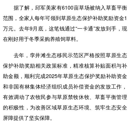
据了解，邱军美家有6100亩草场被纳入草畜平衡
学术中国
乡村振兴
银龄
溯源中国
范围，全家人每年可领到草原生态保护补助奖励资金1
城市
旅游
能源
会展
万元。去年9月底，这笔钱通过“一卡通”发放到手，现
彩票
娱乐
时尚
悦读
在刚好用于冬季采购养殖饲草料。
公益
一带一路
亚太网
上市公司
去年，孪井滩生态移民示范区严格按照草原生态
文化产业
保护补助奖励相关政策标准，精准核算补贴面积与补
助金额，顺利完成2025年草原生态保护奖励补助资金
地方频道
和非国有林集体经济组织成员补偿资金的发放工作，
北京
天津
河北
山西
有效调动了农牧民参与草原禁牧休牧、草畜平衡管理
的积极性，为改善区域草原生态环境、筑牢生态安全
辽宁
吉林
上海
江苏
屏障提供了坚实保障。
浙江
安徽
福建
江西