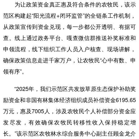
山东
河南
湖北
湖南
为让政策资金真正惠及符合条件的农牧民，该示
范区构建起“阳光流程+闭环监管”的全链条工作机制，
广东
广西
海南
重庆
从政策宣传到资金兑现，每一步都公开透明、有据可
四川
贵州
云南
西藏
查。线上通过政务平台、嘎查微信群推送补奖标准和
陕西
甘肃
青海
宁夏
申领流程，线下组织工作人员入户核查、现场讲解，
新疆
内蒙古
黑龙江
确保政策信息走进千家万户，让农牧民“心中有数、申
领有序”。
多语种频道
“2025年，我们示范区共发放草原生态保护补助奖
English
Español
Français
عربى
励资金和非国有林集体经济组织成员补偿资金6195.65
Русский язык
日本語
한국어
万元，惠及7005人，涉及农牧民个人补偿部分资金应
Deutsch
Português
发尽发，有效确保农牧民转移性收入保持稳定增
长。”该示范区农牧林水综合服务中心副主任顾金龙介