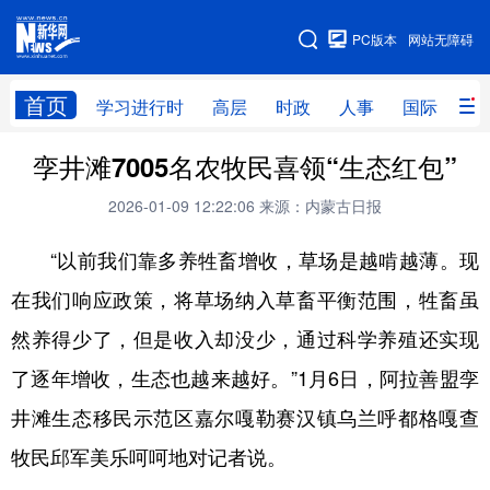
手机版
PC版本
网站无障碍
网站地图
首页
学习进行时
高层
时政
人事
国际
财
孪井滩7005名农牧民喜领“生态红包”
学习进行时
高层
时政
人事
2026-01-09 12:22:06
来源：内蒙古日报
国际
财经
网评
港澳
“以前我们靠多养牲畜增收，草场是越啃越薄。现
台湾
思客智库
全球连线
教育
在我们响应政策，将草场纳入草畜平衡范围，牲畜虽
科技
科创
量子
体育
然养得少了，但是收入却没少，通过科学养殖还实现
文化
书画
健康
军事
了逐年增收，生态也越来越好。”1月6日，阿拉善盟孪
访谈
视频
图片
政务
井滩生态移民示范区嘉尔嘎勒赛汉镇乌兰呼都格嘎查
法律
中央文件
金融
汽车
牧民邱军美乐呵呵地对记者说。
食品
人居
信息化
数字经济