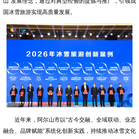
山”发展理念，通过对典型经验的提炼与推广，引领我
国冰雪旅游实现高质量发展。
学术中国
乡村振兴
银龄
溯源中国
城市
旅游
能源
会展
彩票
娱乐
时尚
悦读
公益
一带一路
亚太网
上市公司
文化产业
地方频道
北京
天津
河北
山西
辽宁
吉林
上海
江苏
近年来，阿尔山市以“古今交融、全域联动、业态
浙江
安徽
福建
江西
融合、品牌赋能”系统化创新实践，持续推动冰雪文化