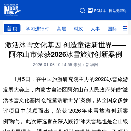
手机版
PC版本
网站无障碍
网站地图
首页
学习进行时
高层
时政
人事
国际
财
激活冰雪文化基因 创造童话新世界——
学习进行时
高层
时政
人事
阿尔山市荣获2026冰雪旅游创新案例
国际
财经
网评
港澳
2026-01-06 10:14:55
来源：新华网
台湾
思客智库
全球连线
教育
1月5日，在中国旅游研究院主办的2026冰雪旅游
科技
科创
量子
体育
发展大会上，内蒙古自治区阿尔山市人民政府凭借“激
文化
书画
健康
军事
活冰雪文化基因 创造童话新世界”案例，从全国众多参
访谈
视频
图片
政务
评项目中脱颖而出，荣获“2026年冰雪旅游创新案
法律
中央文件
金融
汽车
例”称号。此次评选旨在深入践行“冰天雪地也是金山银
食品
人居
信息化
数字经济