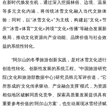
在新时代焕发生机，通过深入挖掘林俗、边境、温泉
山东
河南
湖北
湖南
等多元文化内涵，将传统冰雪文化融入当代文旅体
广东
广西
海南
重庆
验；同时，以“冰雪文化+”为主线，构建起“文化+节
四川
贵州
云南
西藏
庆”“冰雪+体育”“文化+跨境”“文化+传播”等融合发展新
陕西
甘肃
青海
宁夏
格局，推动文化资源向产业动能、品牌价值与社会效
新疆
内蒙古
黑龙江
益的系统性转化。
“阿尔山的冬季旅游创新实践，是对冰雪文化进行
多语种频道
创造性转化、创新性发展的系统工程。”中国旅游研究
English
Español
Français
عربى
院(文化和旅游部数据中心)研究员韩元军评价道，“它
Русский язык
日本語
한국어
所形成的‘文化传承驱动、产业融合支撑’模式，为资源
Deutsch
Português
相似地区破解同质化竞争、探索高质量发展提供具有
重要参考价值的‘阿尔山方案’，也生动展现冰雪经济赋