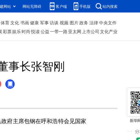
建网站
网站无障碍
客户端
手机版
站内搜索
体育
文化
书画
健康
军事
访谈
视频
图片
政务
法律
中央文件
展
彩票
娱乐
时尚
悦读
公益
一带一路
亚太网
上市公司
文化产业
董事长张智刚
民政府主席包钢在呼和浩特会见国家