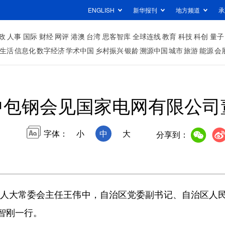
ENGLISH
新华报刊
地方频道
承
政
人事
国际
财经
网评
港澳
台湾
思客智库
全球连线
教育
科技
科创
量子
生活
信息化
数字经济
学术中国
乡村振兴
银龄
溯源中国
城市
旅游
能源
会
中包钢会见国家电网有限公司
字体：
小
中
大
分享到：
人大常委会主任王伟中，自治区党委副书记、自治区人
记张智刚一行。