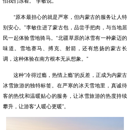
怕我们冻着。”李敏说。
学术中国
乡村振兴
银龄
溯源中国
“原本最担心的就是严寒，但内蒙古的服务让人特
城市
旅游
能源
会展
别安心。”李敏住进了蒙古包，品尝手把肉，与当地居
彩票
娱乐
时尚
悦读
民一起体验雪地骑马。“北疆草原的冰雪有一种豪迈的
味道。雪地赛马、搏克、射箭，还有悠扬的蒙古长
公益
一带一路
亚太网
上市公司
调，这种体验在南方根本无从想象。”
文化产业
这种“冷得过瘾，热情上瘾”的反差，正成为内蒙古
地方频道
冰雪旅游的独特标签。在严寒的冰天雪地里，真诚待
客的热忱和温暖贴心的服务，让冰雪旅游的热度持续
北京
天津
河北
山西
攀升，让游客“人暖心更暖”。
辽宁
吉林
上海
江苏
浙江
安徽
福建
江西