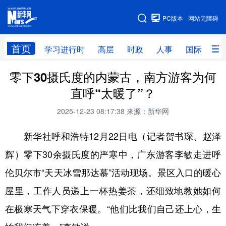
手机版
PC版本
网站无障碍
网站地图
首页
学习进行时
高层
时政
人事
国际
财
零下30摄氏度的内蒙古，南方游客为何
学习进行时
高层
时政
人事
直呼“太暖了”？
国际
财经
网评
港澳
2025-12-23 08:17:38
来源：新华网
台湾
思客智库
全球连线
教育
新华社呼和浩特12月22日电（记者贺书琛、赵泽
科技
科创
量子
体育
辉）零下30余摄氏度的严寒中，广东游客李敏走进呼
文化
书画
健康
军事
伦贝尔市“天天冰雪那达慕”活动现场。景区入口的暖心
访谈
视频
图片
政务
屋里，工作人员递上一杯热姜茶，还细致地教她如何
法律
中央文件
金融
汽车
在极寒天气下穿衣保暖。“他们比我们自己还上心，生
食品
人居
信息化
数字经济