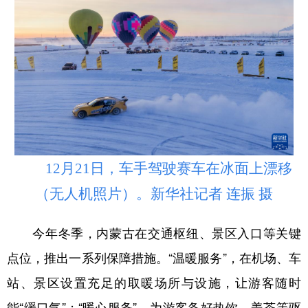
山东
河南
湖北
湖南
广东
广西
海南
重庆
四川
贵州
云南
西藏
陕西
甘肃
青海
宁夏
新疆
内蒙古
黑龙江
12月21日，车手驾驶赛车在冰面上漂移
多语种频道
（无人机照片）。新华社记者 连振 摄
English
Español
Français
عربى
今年冬季，内蒙古在交通枢纽、景区入口等关键
Русский язык
日本語
한국어
点位，推出一系列保障措施。“温暖服务”，在机场、车
Deutsch
Português
站、景区设置充足的取暖场所与设施，让游客随时
能“缓口气”；“暖心服务”，为游客备好热饮、姜茶等驱