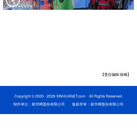
学术中国
乡村振兴
银龄
溯源中国
城市
旅游
能源
会展
彩票
娱乐
时尚
悦读
公益
一带一路
亚太网
上市公司
文化产业
【责任编辑:徐梅】
地方频道
Copyright © 2000 - 2026 XINHUANET.com All Rights Reserved.
北京
天津
河北
山西
制作单位：新华网股份有限公司 版权所有：新华网股份有限公司
辽宁
吉林
上海
江苏
浙江
安徽
福建
江西