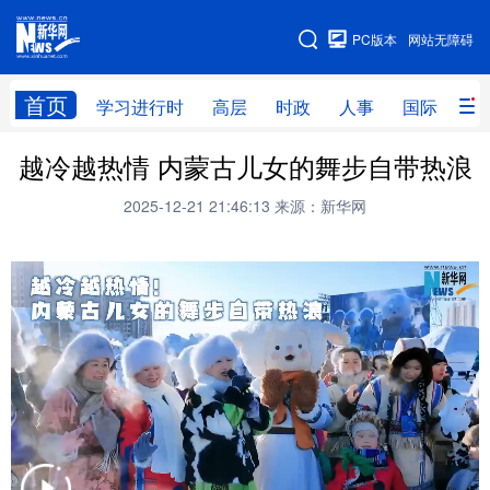
手机版
PC版本
网站无障碍
网站地图
首页
学习进行时
高层
时政
人事
国际
财
越冷越热情 内蒙古儿女的舞步自带热浪
学习进行时
高层
时政
人事
2025-12-21 21:46:13
来源：新华网
国际
财经
网评
港澳
台湾
思客智库
全球连线
教育
科技
科创
量子
体育
文化
书画
健康
军事
访谈
视频
图片
政务
法律
中央文件
金融
汽车
食品
人居
信息化
数字经济