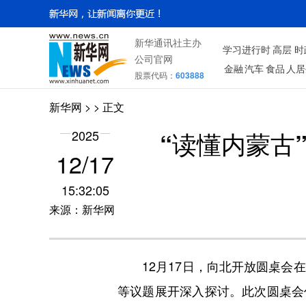
新华通讯社主办
学习进行时
高层
时
公司官网
金融
汽车
食品
人居
股票代码：
603888
新华网
> > 正文
“读懂内蒙古
2025
12/17
15:32:05
来源：新华网
12月17日，向北开放圆桌会在
等议题展开深入探讨。此次圆桌会作