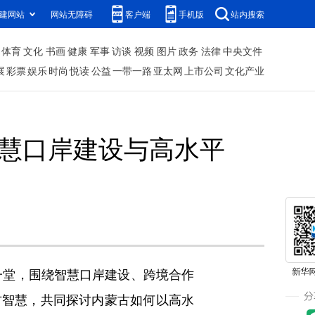
建网站
网站无障碍
客户端
手机版
站内搜索
体育
文化
书画
健康
军事
访谈
视频
图片
政务
法律
中央文件
展
彩票
娱乐
时尚
悦读
公益
一带一路
亚太网
上市公司
文化产业
智慧口岸建设与高水平
一堂，围绕智慧口岸建设、跨境合作
各方智慧，共同探讨内蒙古如何以高水