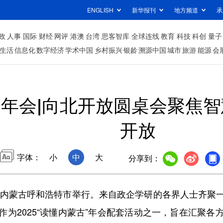
ENGLISH
新华报刊
地方频道
承
政
人事
国际
财经
网评
港澳
台湾
思客智库
全球连线
教育
科技
科创
量子
生活
信息化
数字经济
学术中国
乡村振兴
银龄
溯源中国
城市
旅游
能源
会
”年会|向北开放圆桌会聚焦
开放
字体：
小
中
大
分享到：
内蒙古呼和浩特市举行。来自政企学研的各界人士齐聚
为2025“读懂内蒙古”年会配套活动之一，旨在汇聚