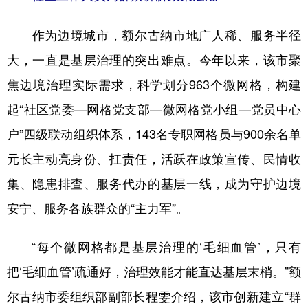
山东
河南
湖北
湖南
作为边境城市，额尔古纳市地广人稀、服务半径
广东
广西
海南
重庆
大，一直是基层治理的突出难点。今年以来，该市聚
四川
贵州
云南
西藏
焦边境治理实际需求，科学划分963个微网格，构建
陕西
甘肃
青海
宁夏
起“社区党委—网格党支部—微网格党小组—党员中心
新疆
内蒙古
黑龙江
户”四级联动组织体系，143名专职网格员与900余名单
元长主动亮身份、扛责任，活跃在政策宣传、民情收
多语种频道
集、隐患排查、服务代办的基层一线，成为守护边境
English
Español
Français
عربى
安宁、服务各族群众的“主力军”。
Русский язык
日本語
한국어
“每个微网格都是基层治理的‘毛细血管’，只有
Deutsch
Português
把‘毛细血管’疏通好，治理效能才能直达基层末梢。”额
尔古纳市委组织部副部长程雯介绍，该市创新建立“群