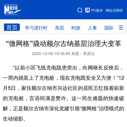
手机版
PC版本
网站无障碍
网站地图
首页
学习进行时
高层
时政
人事
国际
财
“微网格”撬动额尔古纳基层治理大变革
学习进行时
高层
时政
人事
2025-12-09 10:16:45
来源：草原云
国际
财经
网评
港澳
“以前小区飞线充电隐患突出，向网格长反映后，
台湾
思客智库
全球连线
教育
一周内就装上了充电桩，现在充电既安全又方便！”12
科技
科创
量子
体育
月5日，家住额尔古纳市兴达社区的居民王红指着崭新
文化
书画
健康
军事
的充电桩，言语间满是赞许。这一民生难题的快速破
访谈
视频
图片
政务
解，正是额尔古纳市深化党建引领“微网格”治理模式的
法律
中央文件
金融
汽车
生动缩影。
食品
人居
信息化
数字经济