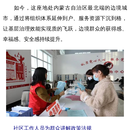
如今，这座地处内蒙古自治区最北端的边境城
学术中国
乡村振兴
银龄
溯源中国
市，通过将组织体系延伸到户、服务资源下沉到格，
城市
旅游
能源
会展
让基层治理效能实现质的飞跃，边境群众的获得感、
彩票
娱乐
时尚
悦读
幸福感、安全感持续提升。
公益
一带一路
亚太网
上市公司
文化产业
地方频道
北京
天津
河北
山西
辽宁
吉林
上海
江苏
浙江
安徽
福建
江西
社区工作人员为群众讲解政策法规