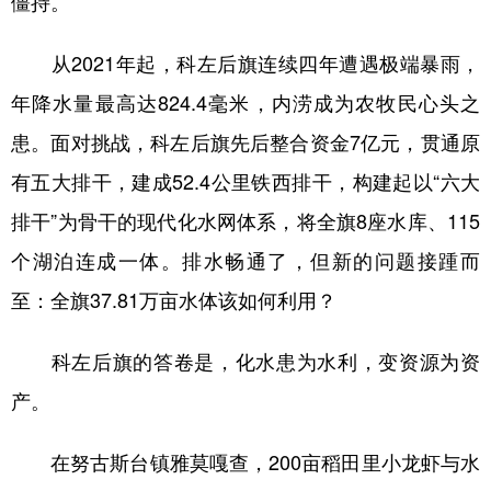
僵持。
学术中国
乡村振兴
银龄
溯源中国
从2021年起，科左后旗连续四年遭遇极端暴雨，
城市
旅游
能源
会展
年降水量最高达824.4毫米，内涝成为农牧民心头之
彩票
娱乐
时尚
悦读
患。面对挑战，科左后旗先后整合资金7亿元，贯通原
有五大排干，建成52.4公里铁西排干，构建起以“六大
公益
一带一路
亚太网
上市公司
排干”为骨干的现代化水网体系，将全旗8座水库、115
文化产业
个湖泊连成一体。排水畅通了，但新的问题接踵而
至：全旗37.81万亩水体该如何利用？
地方频道
科左后旗的答卷是，化水患为水利，变资源为资
北京
天津
河北
山西
产。
辽宁
吉林
上海
江苏
浙江
安徽
福建
江西
在努古斯台镇雅莫嘎查，200亩稻田里小龙虾与水