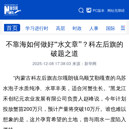
手机版
PC版本
网站无障碍
网站地图
首页
学习进行时
高层
时政
人事
国际
财
不靠海如何做好“水文章”？科左后旗的
学习进行时
高层
时政
人事
破题之道
国际
财经
网评
港澳
2025-12-08 17:38:03
来源：新华网
台湾
思客智库
全球连线
教育
“内蒙古科左后旗吉尔嘎朗镇乌顺艾勒嘎查的乌苏
科技
科创
量子
体育
水泡子水质纯净、水草丰美，适合河蟹生长。”黑龙江
文化
书画
健康
军事
禾创纪元农业发展有限公司负责人赵峰说，今年计划
访谈
视频
图片
政务
投放蟹苗200万只，预计产量将突破10万斤。谁也难以
法律
中央文件
金融
汽车
想象的是，这片孕育希望的土地，曾与雨水一度陷入
食品
人居
信息化
数字经济