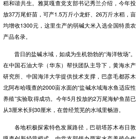
稻和谐共生。雅莫嘎查党支部书记秀兰介绍，今年投
山东
河南
湖北
湖南
放37万尾虾苗，可产1.5万斤小龙虾、26万斤水稻，亩
广东
广西
海南
重庆
均增收1300元，这里生产的弱碱大米入选全国特质农
四川
贵州
云南
西藏
产品名录。
陕西
甘肃
青海
宁夏
昔日的盐碱水域，如成为生机勃勃的“海洋牧场”。
新疆
内蒙古
黑龙江
在中国石油大学（华东）帮扶团队主导下，黄海水产
研究所、中国海洋大学提供技术支撑，巴彦毛都苏木
多语种频道
北阿布哈嘎查的2000亩水面的“盐碱水域海水鱼适应性
English
Español
Français
عربى
养殖”实验取得成功。今年5月投放的2万尾海鲈鱼苗已
Русский язык
日本語
한국어
从3厘米长到30厘米，在曾经荒芜的水域里畅游。
Deutsch
Português
各地积极探索特色发展路径，巴胡塔苏木布日敦
嘎查创新经营模式，由党支部领办两家水产养殖合作