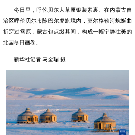
冬日里，呼伦贝尔大草原银装素裹。在内蒙古自
治区呼伦贝尔市陈巴尔虎旗境内，莫尔格勒河蜿蜒曲
折穿过雪原，蒙古包点缀其间，构成一幅宁静壮美的
北国冬日画卷。
新华社记者 马金瑞 摄