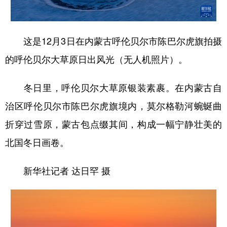
学术中国
乡村振兴
银龄
溯源中国
这是12月3日在内蒙古呼伦贝尔市陈巴尔虎旗拍摄
城市
旅游
能源
会展
的呼伦贝尔大草原日出风光（无人机照片）。
彩票
娱乐
时尚
悦读
公益
一带一路
亚太网
上市公司
冬日里，呼伦贝尔大草原银装素裹。在内蒙古自
治区呼伦贝尔市陈巴尔虎旗境内，莫尔格勒河蜿蜒曲
文化产业
折穿过雪原，蒙古包点缀其间，构成一幅宁静壮美的
北国冬日画卷。
地方频道
北京
天津
河北
山西
新华社记者 达日罕 摄
辽宁
吉林
上海
江苏
浙江
安徽
福建
江西