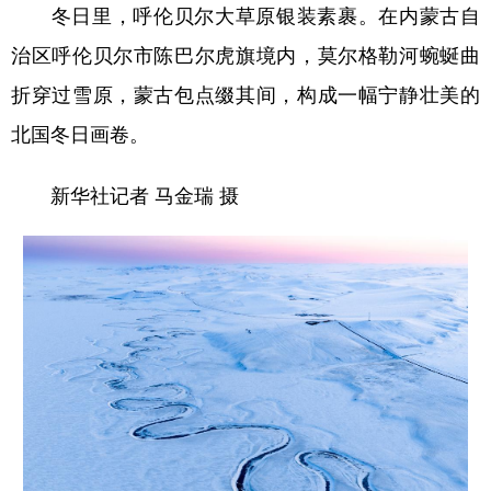
冬日里，呼伦贝尔大草原银装素裹。在内蒙古自
治区呼伦贝尔市陈巴尔虎旗境内，莫尔格勒河蜿蜒曲
折穿过雪原，蒙古包点缀其间，构成一幅宁静壮美的
北国冬日画卷。
新华社记者 马金瑞 摄