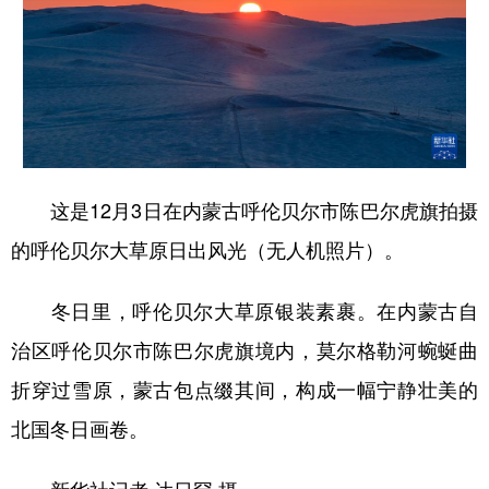
山东
河南
湖北
湖南
广东
广西
海南
重庆
四川
贵州
云南
西藏
陕西
甘肃
青海
宁夏
新疆
内蒙古
黑龙江
这是12月3日在内蒙古呼伦贝尔市陈巴尔虎旗拍摄
的呼伦贝尔大草原日出风光（无人机照片）。
多语种频道
冬日里，呼伦贝尔大草原银装素裹。在内蒙古自
English
Español
Français
عربى
治区呼伦贝尔市陈巴尔虎旗境内，莫尔格勒河蜿蜒曲
Русский язык
日本語
한국어
折穿过雪原，蒙古包点缀其间，构成一幅宁静壮美的
Deutsch
Português
北国冬日画卷。