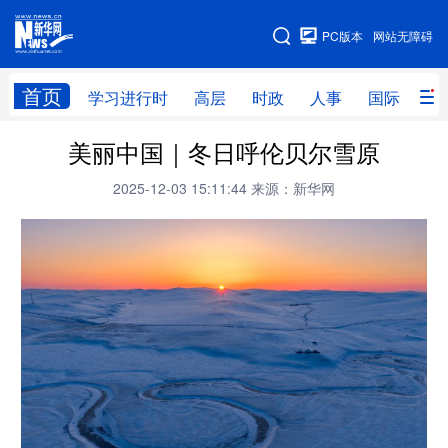
手机版
PC版本
网站无障碍
网站地图
首页
学习进行时
高层
时政
人事
国际
财
美丽中国｜冬日呼伦贝尔雪原
学习进行时
高层
时政
人事
2025-12-03 15:11:44
来源：新华网
国际
财经
网评
港澳
台湾
思客智库
全球连线
教育
科技
科创
量子
体育
文化
书画
健康
军事
访谈
视频
图片
政务
法律
中央文件
金融
汽车
食品
人居
信息化
数字经济