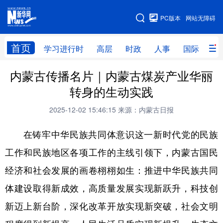
手机版
PC版本
网站无障碍
网站地图
首页
学习进行时
高层
时政
人事
国际
财
内蒙古传播名片｜内蒙古煤炭产业华丽
学习进行时
高层
时政
人事
转身的生动实践
国际
财经
网评
港澳
2025-12-02 15:46:15
来源：内蒙古日报
台湾
思客智库
全球连线
教育
在铸牢中华民族共同体意识这一新时代党的民族
科技
科创
量子
体育
工作和民族地区各项工作的主线引领下，内蒙古国民
文化
书画
健康
军事
经济和社会发展的画卷栩栩如生：推进中华民族共同
访谈
视频
图片
政务
体建设取得新成效，高质量发展实现新跃升，科技创
法律
中央文件
金融
汽车
新迈上新台阶，深化改革开放实现新突破，社会文明
食品
人居
信息化
数字经济