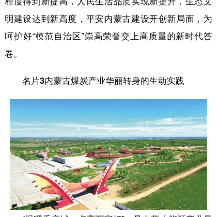
程度得到新提高，人民生活品质实现新提升，生态文
明建设达到新高度，平安内蒙古建设开创新局面，为
学术中国
乡村振兴
银龄
溯源中国
呵护好“模范自治区”崇高荣誉交上高质量的新时代答
城市
旅游
能源
会展
卷。
彩票
娱乐
时尚
悦读
名片3内蒙古煤炭产业华丽转身的生动实践
公益
一带一路
亚太网
上市公司
文化产业
地方频道
北京
天津
河北
山西
辽宁
吉林
上海
江苏
浙江
安徽
福建
江西