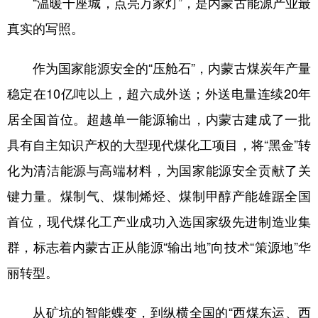
“温暖千座城，点亮万家灯”，是内蒙古能源产业最
山东
河南
湖北
湖南
真实的写照。
广东
广西
海南
重庆
四川
贵州
云南
西藏
作为国家能源安全的“压舱石”，内蒙古煤炭年产量
稳定在10亿吨以上，超六成外送；外送电量连续20年
陕西
甘肃
青海
宁夏
居全国首位。超越单一能源输出，内蒙古建成了一批
新疆
内蒙古
黑龙江
具有自主知识产权的大型现代煤化工项目，将“黑金”转
化为清洁能源与高端材料，为国家能源安全贡献了关
多语种频道
键力量。煤制气、煤制烯烃、煤制甲醇产能雄踞全国
English
Español
Français
عربى
首位，现代煤化工产业成功入选国家级先进制造业集
Русский язык
日本語
한국어
群，标志着内蒙古正从能源“输出地”向技术“策源地”华
Deutsch
Português
丽转型。
从矿坑的智能蝶变，到纵横全国的“西煤东运、西