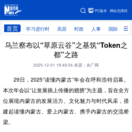
手机版
PC版本
网站无障碍
网站地图
首页
学习进行时
高层
时政
人事
国际
财
乌兰察布以“草原云谷”之基筑“Token之
学习进行时
高层
时政
人事
都”之路
国际
财经
网评
港澳
2025-12-01 18:49:34
来源：央广网
台湾
思客智库
全球连线
教育
29日，2025“读懂内蒙古”年会在呼和浩特启幕。
科技
科创
量子
体育
本次年会以“让发展插上传播的翅膀”为主题，旨在全方
文化
书画
健康
军事
位展现内蒙古的发展活力、文化魅力与时代风采，搭
访谈
视频
图片
政务
建起读懂内蒙古、爱上内蒙古、携手内蒙古的交流桥
法律
中央文件
金融
汽车
梁。
食品
人居
信息化
数字经济