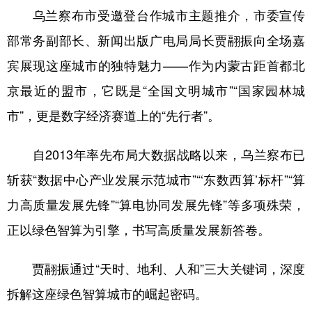
乌兰察布市受邀登台作城市主题推介，市委宣传
学术中国
乡村振兴
银龄
溯源中国
部常务副部长、新闻出版广电局局长贾翮振向全场嘉
城市
旅游
能源
会展
宾展现这座城市的独特魅力——作为内蒙古距首都北
彩票
娱乐
时尚
悦读
京最近的盟市，它既是“全国文明城市”“国家园林城
市”，更是数字经济赛道上的“先行者”。
公益
一带一路
亚太网
上市公司
文化产业
自2013年率先布局大数据战略以来，乌兰察布已
斩获“数据中心产业发展示范城市”“‘东数西算’标杆”“算
地方频道
力高质量发展先锋”“算电协同发展先锋”等多项殊荣，
正以绿色智算为引擎，书写高质量发展新答卷。
北京
天津
河北
山西
辽宁
吉林
上海
江苏
贾翮振通过“天时、地利、人和”三大关键词，深度
浙江
安徽
福建
江西
拆解这座绿色智算城市的崛起密码。