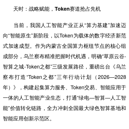
山东
河南
湖北
湖南
天时：战略赋能，Token赛道抢占先机
广东
广西
海南
重庆
当前，我国人工智能产业正从“算力基建”加速迈
四川
贵州
云南
西藏
向“智能原生”新阶段，以Token为载体的数字经济新范
陕西
甘肃
青海
宁夏
式加速成型。作为内蒙古全国算力枢纽节点的核心组
新疆
内蒙古
黑龙江
成部分，乌兰察布精准把握时代机遇，明确“草原云谷-
智算之城-Token之都”三级发展路径，重磅出台《乌兰
多语种频道
察布打造“Token之都”三年行动计划（2026—2028
English
Español
Français
عربى
年）》，构建起集算力服务、Token交易、智能应用于
一体的人工智能产业生态，打通“绿电—智算—人工智
Русский язык
日本語
한국어
能”价值转化链路，全力冲刺全国最大绿色智算基地和
Deutsch
Português
智能应用创新示范区。