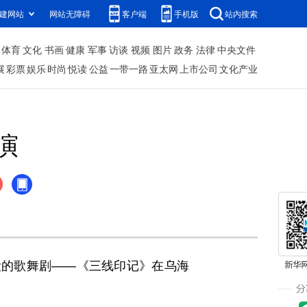
建网站
网站无障碍
客户端
手机版
站内搜索
体育
文化
书画
健康
军事
访谈
视频
图片
政务
法律
中央文件
展
彩票
娱乐
时尚
悦读
公益
一带一路
亚太网
上市公司
文化产业
演
的歌舞剧——《三线印记》在乌海