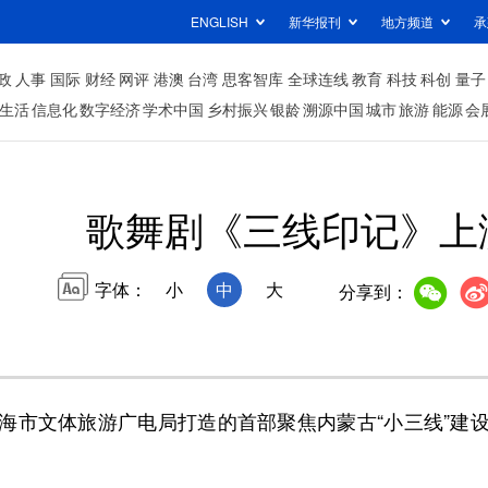
ENGLISH
新华报刊
地方频道
承
政
人事
国际
财经
网评
港澳
台湾
思客智库
全球连线
教育
科技
科创
量子
生活
信息化
数字经济
学术中国
乡村振兴
银龄
溯源中国
城市
旅游
能源
会
歌舞剧《三线印记》上
字体：
小
中
大
分享到：
市文体旅游广电局打造的首部聚焦内蒙古“小三线”建设
。