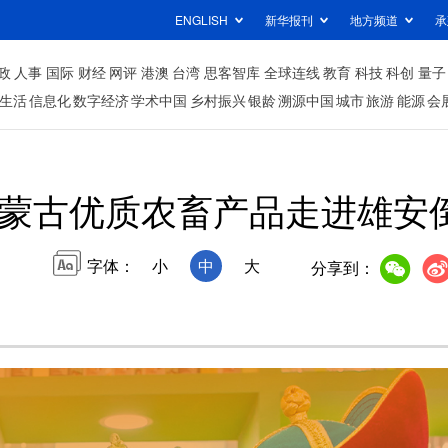
ENGLISH
新华报刊
地方频道
承
政
人事
国际
财经
网评
港澳
台湾
思客智库
全球连线
教育
科技
科创
量子
生活
信息化
数字经济
学术中国
乡村振兴
银龄
溯源中国
城市
旅游
能源
会
蒙古优质农畜产品走进雄安
字体：
小
中
大
分享到：