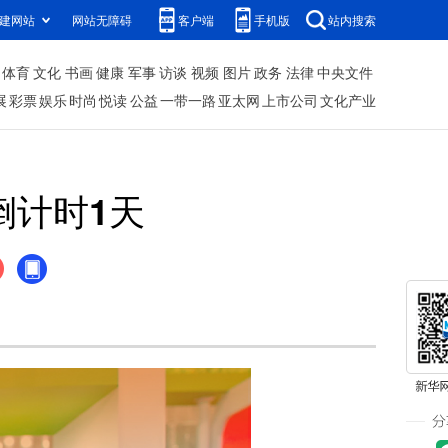
建网站
网站无障碍
客户端
手机版
站内搜索
体育
文化
书画
健康
军事
访谈
视频
图片
政务
法律
中央文件
展
彩票
娱乐
时尚
悦读
公益
一带一路
亚太网
上市公司
文化产业
倒计时1天