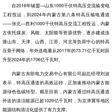
自2016年锡盟—山东1000千伏特高压交流输变电
学术中国
乡村振兴
银龄
溯源中国
工程投运，到2024年内蒙古第八条特高压输电通道
城市
旅游
能源
会展
——张北—胜利1000千伏特高压交流工程投运，内蒙
彩票
娱乐
时尚
悦读
古依托煤炭、风能、太阳能等资源优势，逐步建成连
接山东、天津、山西、江苏、河北等负荷中心的特高
公益
一带一路
亚太网
上市公司
压骨干网络，年外送电量从2017年的73.71亿千瓦时跃
文化产业
升至2024年的1706亿千瓦时。
地方频道
内蒙古东部电力交易中心有限公司副总经理刘波
表示，特高压通道的高效运转，正加速推动内蒙古能
北京
天津
河北
山西
源绿色低碳转型。截至目前，内蒙古通过特高压通道
辽宁
吉林
上海
江苏
外送的清洁能源已超1020亿千瓦时，为京津冀等地区
浙江
安徽
福建
江西
能源结构清洁化提供了有力支撑。