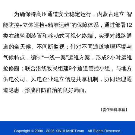
山东
河南
湖北
湖南
为确保特高压通道安全稳定运行，内蒙古建立“智
广东
广西
海南
重庆
能防控+立体巡检+精准运维”的保障体系，通过部署12
四川
贵州
云南
西藏
类在线监测装置和移动式可视化终端，实现对线路通
陕西
甘肃
青海
宁夏
道的全天候、不间断监视；针对不同通道地理环境与
新疆
内蒙古
黑龙江
气候特点，编制“一线一案”运维方案，形成2小时运维
抢修圈；联合沿线牧民组建9个通道管控小组，与地方
多语种频道
供电公司、风电企业建立信息共享机制，协同治理通
道隐患，形成群防群治的良好局面。
English
Español
Français
عربى
Русский язык
日本語
한국어
【责任编辑:李倩】
Deutsch
Português
Copyright © 2000 - 2026 XINHUANET.com All Rights Reserved.